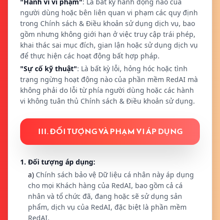
"Hành vi vi phạm"
: Là bất kỳ hành động nào của
người dùng hoặc bên liên quan vi phạm các quy định
trong Chính sách & Điều khoản sử dụng dịch vụ, bao
gồm nhưng không giới hạn ở việc truy cập trái phép,
khai thác sai mục đích, gian lận hoặc sử dụng dịch vụ
để thực hiện các hoạt động bất hợp pháp.
"Sự cố kỹ thuật"
: Là bất kỳ lỗi, hỏng hóc hoặc tình
trạng ngừng hoạt động nào của phần mềm RedAI mà
không phải do lỗi từ phía người dùng hoặc các hành
vi không tuân thủ Chính sách & Điều khoản sử dụng.
III. ĐỐI TƯỢNG VÀ PHẠM VI ÁP DỤNG
1. Đối tượng áp dụng:
a)
Chính sách bảo vệ Dữ liệu cá nhân này áp dụng
cho mọi Khách hàng của RedAI, bao gồm cả cá
nhân và tổ chức đã, đang hoặc sẽ sử dụng sản
phẩm, dịch vụ của RedAI, đặc biệt là phần mềm
RedAI.