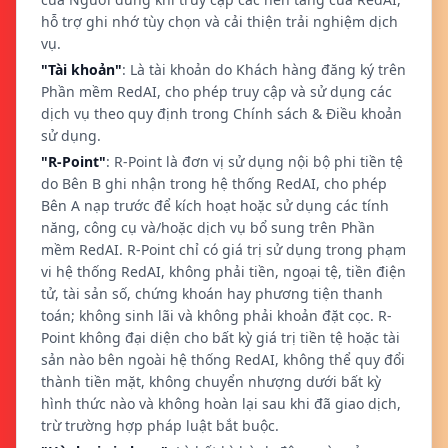
hỗ trợ ghi nhớ tùy chọn và cải thiện trải nghiệm dịch
vụ.
"Tài khoản"
: Là tài khoản do Khách hàng đăng ký trên
Phần mềm RedAI, cho phép truy cập và sử dụng các
dịch vụ theo quy định trong Chính sách & Điều khoản
sử dụng.
"R-Point"
: R-Point là đơn vị sử dụng nội bộ phi tiền tệ
do Bên B ghi nhận trong hệ thống RedAI, cho phép
Bên A nạp trước để kích hoạt hoặc sử dụng các tính
năng, công cụ và/hoặc dịch vụ bổ sung trên Phần
mềm RedAI. R-Point chỉ có giá trị sử dụng trong phạm
vi hệ thống RedAI, không phải tiền, ngoại tệ, tiền điện
tử, tài sản số, chứng khoán hay phương tiện thanh
toán; không sinh lãi và không phải khoản đặt cọc. R-
Point không đại diện cho bất kỳ giá trị tiền tệ hoặc tài
sản nào bên ngoài hệ thống RedAI, không thể quy đổi
thành tiền mặt, không chuyển nhượng dưới bất kỳ
hình thức nào và không hoàn lại sau khi đã giao dịch,
trừ trường hợp pháp luật bắt buộc.