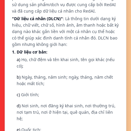
sử dụng sản phẩm/dịch vụ được cung cấp bởi RedAI
và đã cung cấp dữ liệu cá nhân cho RedAI.
"Dữ liệu cá nhân (DLCN)"
: Là thông tin dưới dạng ký
hiệu, chữ viết, chữ số, hình ảnh, âm thanh hoặc bất kỳ
dạng nào khác gắn liền với một cá nhân cụ thể hoặc
có thể giúp xác định danh tính cá nhân đó. DLCN bao
gồm nhưng không giới hạn:
1. Dữ liệu cơ bản:
a)
Họ, chữ đệm và tên khai sinh, tên gọi khác (nếu
có);
b)
Ngày, tháng, năm sinh; ngày, tháng, năm chết
hoặc mất tích;
c)
Giới tính;
d)
Nơi sinh, nơi đăng ký khai sinh, nơi thường trú,
nơi tạm trú, nơi ở hiện tại, quê quán, địa chỉ liên
hệ;
e)
Quốc tịch;