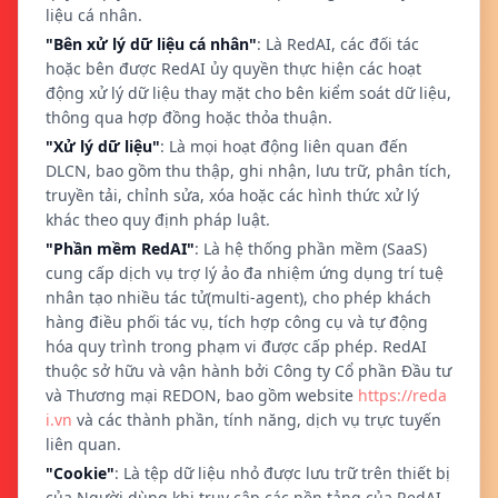
liệu cá nhân.
"Bên xử lý dữ liệu cá nhân"
: Là RedAI, các đối tác
hoặc bên được RedAI ủy quyền thực hiện các hoạt
động xử lý dữ liệu thay mặt cho bên kiểm soát dữ liệu,
thông qua hợp đồng hoặc thỏa thuận.
"Xử lý dữ liệu"
: Là mọi hoạt động liên quan đến
DLCN, bao gồm thu thập, ghi nhận, lưu trữ, phân tích,
truyền tải, chỉnh sửa, xóa hoặc các hình thức xử lý
khác theo quy định pháp luật.
"Phần mềm RedAI"
: Là hệ thống phần mềm (SaaS)
cung cấp dịch vụ trợ lý ảo đa nhiệm ứng dụng trí tuệ
nhân tạo nhiều tác tử(multi-agent), cho phép khách
hàng điều phối tác vụ, tích hợp công cụ và tự động
hóa quy trình trong phạm vi được cấp phép. RedAI
thuộc sở hữu và vận hành bởi Công ty Cổ phần Đầu tư
và Thương mại REDON, bao gồm website
https://reda
i.vn
và các thành phần, tính năng, dịch vụ trực tuyến
liên quan.
"Cookie"
: Là tệp dữ liệu nhỏ được lưu trữ trên thiết bị
của Người dùng khi truy cập các nền tảng của RedAI,