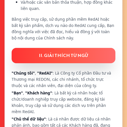
Và/hoặc các văn bản thỏa thuận, hợp đồng khác
liên quan.
Bằng việc truy cập, sử dụng phần mềm RedAI hoặc
bất kỳ sản phẩm, dịch vụ nào do RedAI cung cấp, Bạn
đồng nghĩa với việc đã đọc, hiểu và đồng ý với toàn
bộ nội dung của Chính sách này.
II. GIẢI THÍCH TỪ NGỮ
"Chúng tôi"
,
"RedAI"
: Là Công ty Cổ phần Đầu tư và
Thương mại REDON, các chi nhánh, tổ chức trực
thuộc và các nhân viên, đại diện của công ty.
"Bạn"
,
"Khách hàng"
: Là bất kỳ cá nhân hoặc tổ
chức/doanh nghiệp truy cập website, đăng ký tài
khoản, truy cập và sử dụng các dịch vụ trên phần
mềm RedAI.
"Chủ thể dữ liệu"
: Là cá nhân được dữ liệu cá nhân
phản ánh, bao gồm tất cả các Khách hàng đã, đang