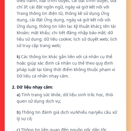
điều hành, loại trình duyệt, cài đặt trình duyệt, địa
chỉ IP, cài đặt ngôn ngữ, ngày và giờ kết nối với
Trang thông tin điện tử, thống kê sử dụng Ứng
dụng, cài đặt Ứng dụng, ngày và giờ kết nối với
Ứng dụng, thông tin liên lạc kỹ thuật khác); tên tài
khoản; mật khẩu; chi tiết đăng nhập bảo mật; dữ
liệu sử dụng; dữ liệu cookie; lịch sử duyệt web; lịch
sử truy cập trang web;
k)
Các thông tin khác gắn liền với cá nhân cụ thể
hoặc giúp xác định cá nhân cụ thể theo quy định
pháp luật tại từng thời điểm không thuộc phạm vi
Dữ liệu cá nhân nhạy cảm.
2. Dữ liệu nhạy cảm:
a)
Tình trạng sức khỏe, dữ liệu sinh trắc học, thói
quen sử dụng dịch vụ;
b)
Thông tin đánh giá dịch vụ/khiếu nại/yêu cầu xử
lý sự cố;
c)
Thông tin liên quan đến nguồn gốc dân tộc,