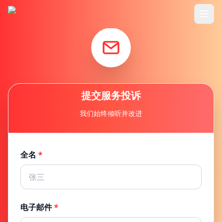
header.home
header.features
header.usecase
提交服务投诉
我们始终倾听并改进
header.pricing
header.tutorials
全名
*
common.blog
电子邮件
*
header.login