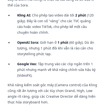
thế của Sora.
Kling AI:
Cho phép tạo video dài tới
2 phút
(120
giây). Đây là con số "vàng" cho các TVC quảng
cáo hoặc video TikTok, cho phép kể một câu
chuyện hoàn chỉnh.
OpenAI Sora:
Giới hạn ở
1 phút
(60 giây). Dù ấn
tượng, nhưng 1 phút đôi khi vẫn là rào cản cho
storytelling phức tạp.
Google Veo:
Tập trung vào các clip ngắn trên 1
phút nhưng mạnh về khả năng chỉnh sửa hậu kỳ
(VideoFX).
Khả năng kiểm soát góc máy (Camera control) của Kling
cũng rất ấn tượng với các tùy chọn Grand, High, Low
angle rõ ràng, giúp các Creative Director dễ dàng hiện
thực hóa storyboard hơn.