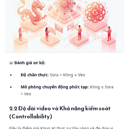
📊
Đánh giá sơ bộ:
Độ chân thực:
Sora > Kling ≈ Veo
Mô phỏng chuyển động phức tạp:
Kling ≥ Sora
> Veo
2.2 Độ dài video và Khả năng kiểm soát
(Controllability)
Đây là điểm mà Kling AI thực sự tỏa sáng và đe dọa vị