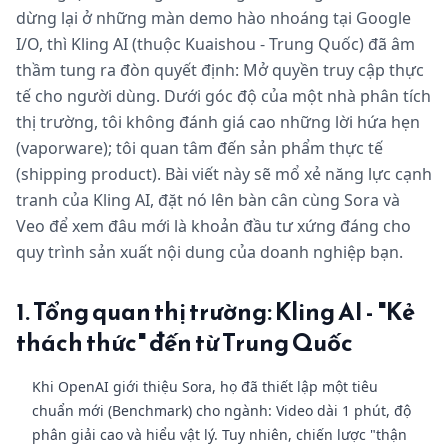
dừng lại ở những màn demo hào nhoáng tại Google
I/O, thì Kling AI (thuộc Kuaishou - Trung Quốc) đã âm
thầm tung ra đòn quyết định: Mở quyền truy cập thực
tế cho người dùng. Dưới góc độ của một nhà phân tích
thị trường, tôi không đánh giá cao những lời hứa hẹn
(vaporware); tôi quan tâm đến sản phẩm thực tế
(shipping product). Bài viết này sẽ mổ xẻ năng lực cạnh
tranh của Kling AI, đặt nó lên bàn cân cùng Sora và
Veo để xem đâu mới là khoản đầu tư xứng đáng cho
quy trình sản xuất nội dung của doanh nghiệp bạn.
1. Tổng quan thị trường: Kling AI - "Kẻ
thách thức" đến từ Trung Quốc
Khi OpenAI giới thiệu Sora, họ đã thiết lập một tiêu
chuẩn mới (Benchmark) cho ngành: Video dài 1 phút, độ
phân giải cao và hiểu vật lý. Tuy nhiên, chiến lược "thận