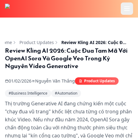
首页
Review Kling AI 2026: Cuộc Đua Tam Mã Với OpenAI Sora
功能
Home
Product Updates
Review Kling AI 2026: Cuộc Đua Tam Mã Với OpenAI Sora Và Google Veo Trong Kỷ Nguyên Video Generative
Review Kling AI 2026: Cuộc Đua Tam Mã Với
OpenAI Sora Và Google Veo Trong Kỷ
Cookbook
Nguyên Video Generative
价格
01/02/2026
Nguyễn Văn Thắng
Product Updates
使用教程
#
Business Intelligence
#
Automation
Thị trường Generative AI đang chứng kiến một cuộc
博客
"chạy đua vũ trang" khốc liệt chưa từng có trong phân
khúc Video. Nếu như đầu năm 2024, OpenAI Sora gây
chấn động toàn cầu với những thước phim siêu thực
nhưng lại "kín cổng cao tường", và Google Veo mới chỉ
登录