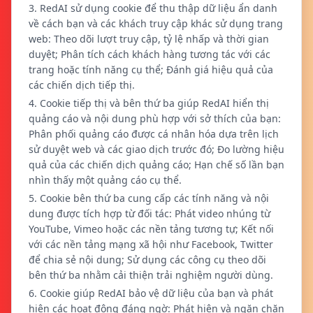
3. RedAI sử dụng cookie để thu thập dữ liệu ẩn danh
về cách bạn và các khách truy cập khác sử dụng trang
web: Theo dõi lượt truy cập, tỷ lệ nhấp và thời gian
duyệt; Phân tích cách khách hàng tương tác với các
trang hoặc tính năng cụ thể; Đánh giá hiệu quả của
các chiến dịch tiếp thị.
4. Cookie tiếp thị và bên thứ ba giúp RedAI hiển thị
quảng cáo và nội dung phù hợp với sở thích của bạn:
Phân phối quảng cáo được cá nhân hóa dựa trên lịch
sử duyệt web và các giao dịch trước đó; Đo lường hiệu
quả của các chiến dịch quảng cáo; Hạn chế số lần bạn
nhìn thấy một quảng cáo cụ thể.
5. Cookie bên thứ ba cung cấp các tính năng và nội
dung được tích hợp từ đối tác: Phát video nhúng từ
YouTube, Vimeo hoặc các nền tảng tương tự; Kết nối
với các nền tảng mạng xã hội như Facebook, Twitter
để chia sẻ nội dung; Sử dụng các công cụ theo dõi
bên thứ ba nhằm cải thiện trải nghiệm người dùng.
6. Cookie giúp RedAI bảo vệ dữ liệu của bạn và phát
hiện các hoạt động đáng ngờ: Phát hiện và ngăn chặn