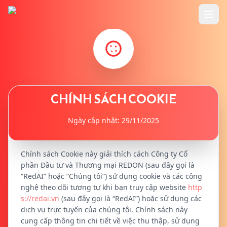
header.home
header.features
header.usecase
CHÍNH SÁCH COOKIE
Ngày cập nhật:
29/11/2025
header.pricing
header.tutorials
Chính sách Cookie này giải thích cách Công ty Cổ
phần Đầu tư và Thương mại REDON (sau đây gọi là
“RedAI” hoặc “Chúng tôi”) sử dụng cookie và các công
common.blog
nghệ theo dõi tương tự khi bạn truy cập website
http
s://redai.vn
(sau đây gọi là “RedAI”) hoặc sử dụng các
dịch vụ trực tuyến của chúng tôi. Chính sách này
cung cấp thông tin chi tiết về việc thu thập, sử dụng
header.login