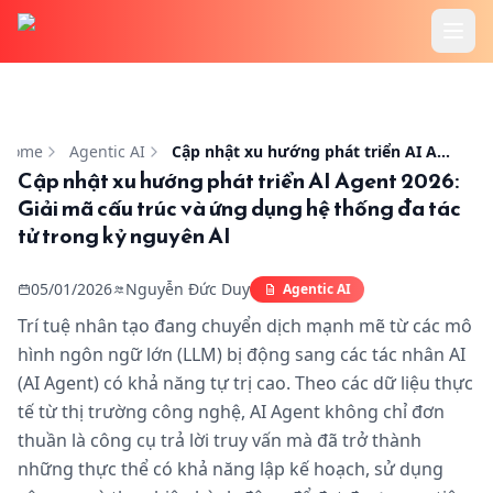
Trang chủ
Cập nhật xu hướng phát triển AI Agent 2026: Giải mã cấu
Tính Năng
Home
Agentic AI
Cập nhật xu hướng phát triển AI Agent 2026: Giải mã cấu trúc và ứng dụng hệ thống đa tác tử trong kỷ nguyên AI
Cập nhật xu hướng phát triển AI Agent 2026:
Giải mã cấu trúc và ứng dụng hệ thống đa tác
Cookbook
tử trong kỷ nguyên AI
Bảng Giá
05/01/2026
Nguyễn Đức Duy
Agentic AI
Trí tuệ nhân tạo đang chuyển dịch mạnh mẽ từ các mô
Hướng Dẫn
hình ngôn ngữ lớn (LLM) bị động sang các tác nhân AI
(AI Agent) có khả năng tự trị cao. Theo các dữ liệu thực
Blog
tế từ thị trường công nghệ, AI Agent không chỉ đơn
thuần là công cụ trả lời truy vấn mà đã trở thành
những thực thể có khả năng lập kế hoạch, sử dụng
Đăng Nhập