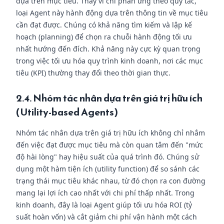
dựa trên mục tiêu. Thay vì chỉ phản ứng theo quy tắc,
loại Agent này hành động dựa trên thông tin về mục tiêu
cần đạt được. Chúng có khả năng tìm kiếm và lập kế
hoạch (planning) để chọn ra chuỗi hành động tối ưu
nhất hướng đến đích. Khả năng này cực kỳ quan trọng
trong việc tối ưu hóa quy trình kinh doanh, nơi các mục
tiêu (KPI) thường thay đổi theo thời gian thực.
2.4. Nhóm tác nhân dựa trên giá trị hữu ích
(Utility-based Agents)
Nhóm tác nhân dựa trên giá trị hữu ích không chỉ nhắm
đến việc đạt được mục tiêu mà còn quan tâm đến "mức
độ hài lòng" hay hiệu suất của quá trình đó. Chúng sử
dụng một hàm tiện ích (utility function) để so sánh các
trạng thái mục tiêu khác nhau, từ đó chọn ra con đường
mang lại lợi ích cao nhất với chi phí thấp nhất. Trong
kinh doanh, đây là loại Agent giúp tối ưu hóa ROI (tỷ
suất hoàn vốn) và cắt giảm chi phí vận hành một cách