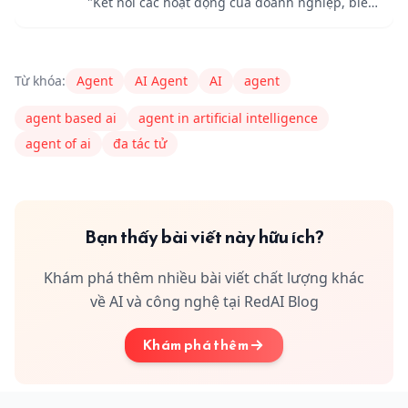
"Kết nối các hoạt động của doanh nghiệp, biến
đầu vào thành giá trị."
Content Author
RedAI
nguyenduc235679@gmail.com
Từ khóa:
Agent
AI Agent
AI
agent
agent based ai
agent in artificial intelligence
agent of ai
đa tác tử
Bạn thấy bài viết này hữu ích?
Khám phá thêm nhiều bài viết chất lượng khác
về AI và công nghệ tại RedAI Blog
Khám phá thêm