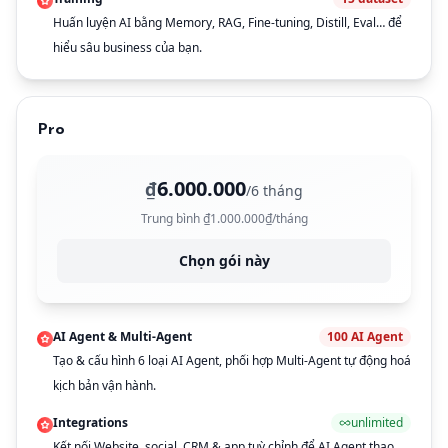
Huấn luyện AI bằng Memory, RAG, Fine-tuning, Distill, Eval… để
hiểu sâu business của bạn.
Pro
6.000.000
₫
/6 tháng
Trung bình ₫1.000.000₫/tháng
Chọn gói này
AI Agent & Multi-Agent
100
AI Agent
Tạo & cấu hình 6 loại AI Agent, phối hợp Multi-Agent tự động hoá
kịch bản vận hành.
Integrations
unlimited
Kết nối Website, social, CRM & app tuỳ chỉnh để AI Agent thao