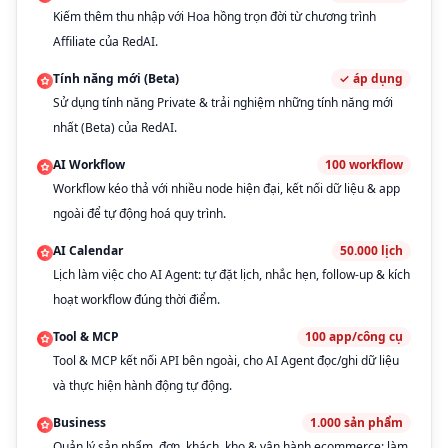
Kiếm thêm thu nhập với Hoa hồng trọn đời từ chương trình
Affiliate của RedAI.
Tính năng mới (Beta)
✓
áp dụng
Sử dụng tính năng Private & trải nghiệm những tính năng mới
nhất (Beta) của RedAI.
AI Workflow
100
workflow
Workflow kéo thả với nhiều node hiện đại, kết nối dữ liệu & app
ngoài để tự động hoá quy trình.
AI Calendar
50.000
lịch
Lịch làm việc cho AI Agent: tự đặt lịch, nhắc hẹn, follow-up & kích
hoạt workflow đúng thời điểm.
Tool & MCP
100
app/công cụ
Tool & MCP kết nối API bên ngoài, cho AI Agent đọc/ghi dữ liệu
và thực hiện hành động tự động.
Business
1.000
sản phẩm
Quản lý sản phẩm, đơn, khách, kho & vận hành ecommerce; làm