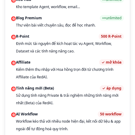
Kho template Agent, workflow, email…
Blog Premium
unlimited
Thư viện bài viết chuyên sâu, đọc để học nhanh.
R-Point
500
R-Point
Định mức tài nguyên để kích hoạt tác vụ Agent, Workflow,
Dataset và các tính năng nâng cao.
Affiliate
✓
mở khóa
Kiếm thêm thu nhập với Hoa hồng trọn đời từ chương trình
Affiliate của RedAI.
Tính năng mới (Beta)
✓
áp dụng
Sử dụng tính năng Private & trải nghiệm những tính năng mới
nhất (Beta) của RedAI.
AI Workflow
50
workflow
Workflow kéo thả với nhiều node hiện đại, kết nối dữ liệu & app
ngoài để tự động hoá quy trình.