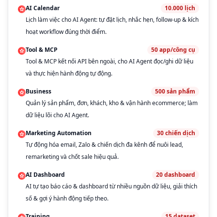
AI Calendar
10.000
lịch
Lịch làm việc cho AI Agent: tự đặt lịch, nhắc hẹn, follow-up & kích
hoạt workflow đúng thời điểm.
Tool & MCP
50
app/công cụ
Tool & MCP kết nối API bên ngoài, cho AI Agent đọc/ghi dữ liệu
và thực hiện hành động tự động.
Business
500
sản phẩm
Quản lý sản phẩm, đơn, khách, kho & vận hành ecommerce; làm
dữ liệu lõi cho AI Agent.
Marketing Automation
30
chiến dịch
Tự động hóa email, Zalo & chiến dịch đa kênh để nuôi lead,
remarketing và chốt sale hiệu quả.
AI Dashboard
20
dashboard
AI tự tạo báo cáo & dashboard từ nhiều nguồn dữ liệu, giải thích
số & gợi ý hành động tiếp theo.
Training
15
dataset