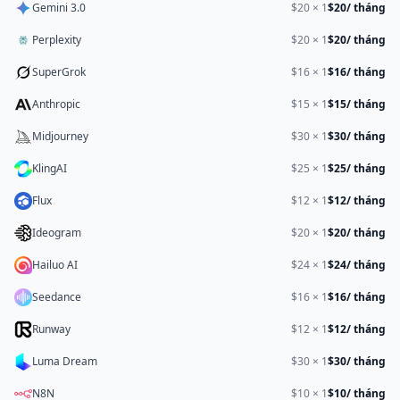
Gemini 3.0
$
20
×
1
$20
/ tháng
Perplexity
$
20
×
1
$20
/ tháng
SuperGrok
$
16
×
1
$16
/ tháng
Anthropic
$
15
×
1
$15
/ tháng
Midjourney
$
30
×
1
$30
/ tháng
KlingAI
$
25
×
1
$25
/ tháng
Flux
$
12
×
1
$12
/ tháng
Ideogram
$
20
×
1
$20
/ tháng
Hailuo AI
$
24
×
1
$24
/ tháng
Seedance
$
16
×
1
$16
/ tháng
Runway
$
12
×
1
$12
/ tháng
Luma Dream
$
30
×
1
$30
/ tháng
N8N
$
10
×
1
$10
/ tháng