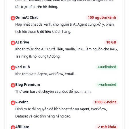
tác trực tiếp trên hệ thống.
OmniAI Chat
100
nguồn/kênh
Hợp nhất chat đa kênh, cho người & AI Agent cùng xử lý, phân
tích hội thoại & dữ liệu khách hàng.
AI Drive
10
GB
Kho tri thức cho AI: lưu tài liệu, media, link… làm nguồn cho RAG,
Training & nội dung tự động.
Red Hub
unlimited
Kho template Agent, workflow, email…
Blog Premium
unlimited
Thư viện bài viết chuyên sâu, đọc để học nhanh.
R-Point
1000
R-Point
Định mức tài nguyên để kích hoạt tác vụ Agent, Workflow,
Dataset và các tính năng nâng cao.
Affiliate
✓
mở khóa