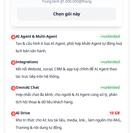
Trung bình ₫1.000.000₫/tháng
Chọn gói này
AI Agent & Multi-Agent
unlimited
Tạo & cấu hình 6 loại AI Agent, phối hợp Multi-Agent tự động hoá
kịch bản vận hành.
Integrations
unlimited
Kết nối Website, social, CRM & app tuỳ chỉnh để AI Agent thao
tác trực tiếp trên hệ thống.
OmniAI Chat
unlimited
Hợp nhất chat đa kênh, cho người & AI Agent cùng xử lý, phân
tích hội thoại & dữ liệu khách hàng.
AI Drive
10
GB
Kho tri thức cho AI: lưu tài liệu, media, link… làm nguồn cho RAG,
Training & nội dung tự động.