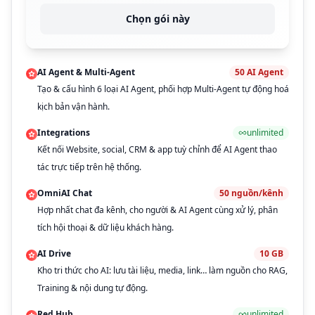
Chọn gói này
AI Agent & Multi-Agent
50
AI Agent
Tạo & cấu hình 6 loại AI Agent, phối hợp Multi-Agent tự động hoá
kịch bản vận hành.
Integrations
unlimited
Kết nối Website, social, CRM & app tuỳ chỉnh để AI Agent thao
tác trực tiếp trên hệ thống.
OmniAI Chat
50
nguồn/kênh
Hợp nhất chat đa kênh, cho người & AI Agent cùng xử lý, phân
tích hội thoại & dữ liệu khách hàng.
AI Drive
10
GB
Kho tri thức cho AI: lưu tài liệu, media, link… làm nguồn cho RAG,
Training & nội dung tự động.
Red Hub
unlimited