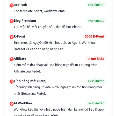
Red Hub
unlimited
Kho template Agent, workflow, email…
Blog Premium
unlimited
Thư viện bài viết chuyên sâu, đọc để học nhanh.
R-Point
5000
R-Point
Định mức tài nguyên để kích hoạt tác vụ Agent, Workflow,
Dataset và các tính năng nâng cao.
Affiliate
✓
mở khóa
Kiếm thêm thu nhập với Hoa hồng trọn đời từ chương trình
Affiliate của RedAI.
Tính năng mới (Beta)
unlimited
Sử dụng tính năng Private & trải nghiệm những tính năng mới
nhất (Beta) của RedAI.
AI Workflow
unlimited
Workflow kéo thả với nhiều node hiện đại, kết nối dữ liệu & app
ngoài để tự động hoá quy trình.