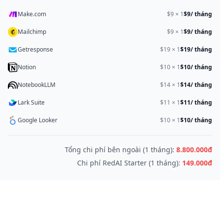
Make.com
$
9
×
1
$9
/ tháng
Mailchimp
$
9
×
1
$9
/ tháng
Getresponse
$
19
×
1
$19
/ tháng
Notion
$
10
×
1
$10
/ tháng
NotebookLLM
$
14
×
1
$14
/ tháng
Lark Suite
$
11
×
1
$11
/ tháng
Google Looker
$
10
×
1
$10
/ tháng
Tổng chi phí bên ngoài (1 tháng):
8.800.000đ
Chi phí RedAI Starter (1 tháng):
149.000đ