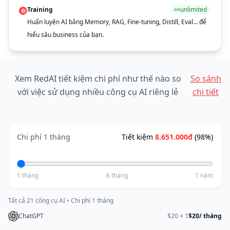
Training
unlimited
Huấn luyện AI bằng Memory, RAG, Fine-tuning, Distill, Eval… để
hiểu sâu business của bạn.
Xem RedAI tiết kiệm chi phí như thế nào so
So sánh
với việc sử dụng nhiều công cụ AI riêng lẻ
chi tiết
Chi phí 1 tháng
Tiết kiệm
8.651.000đ
(
98
%)
1 tháng
6 tháng
1 năm
Tất cả 21 công cụ AI
•
Chi phí 1 tháng
ChatGPT
$
20
×
1
$20
/ tháng