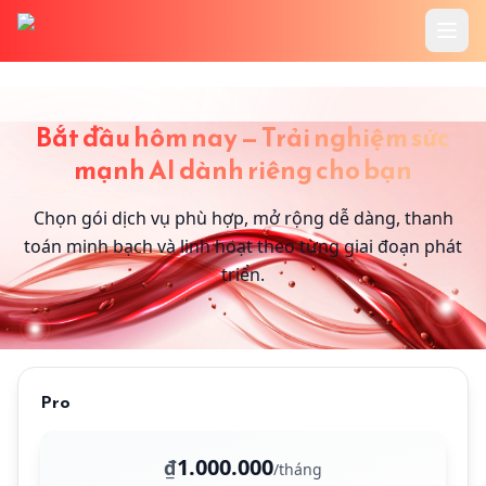
Skip to main content
Trang chủ
Bảng giá RedAI - AI Automation cho doan
Bắt đầu hôm nay — Trải nghiệm sức
Tính Năng
mạnh AI dành riêng cho bạn
Cookbook
Chọn gói dịch vụ phù hợp, mở rộng dễ dàng, thanh
toán minh bạch và linh hoạt theo từng giai đoạn phát
Bảng Giá
triển.
Hướng Dẫn
Blog
Pro
1.000.000
₫
/tháng
Đăng Nhập