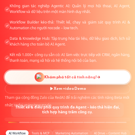
Không gian tác nghiệp Agentic AI: Quản lý mọi hội thoại, AI Agent,
Workflow và dữ liệu trên một màn hình duy nhất.
Workflow Builder kéo-thả: Thiết kế, chạy và giám sát quy trình AI &
Automation cho người nocode – low tech.
Data & Knowledge Hub: Tập trung hóa tài liệu, dữ liệu giao dịch, lịch sử
khách hàng cho toàn bộ AI Agent.
Kết nối 1.000+ công cụ sẵn có: AI làm việc trực tiếp với CRM, ngân hàng,
thanh toán, mạng xã hội và hệ thống nội bộ của bạn.
Khám phá tất cả tính năng!
Xem video Demo
Tham gia cộng đồng Zalo của RedAI để trải nghiệm các tính năng Beta mới
nhất: redai.vn/go/groupzalo
Thiết kế & điều phối quy trình đa Agent – kéo thả hiện đại,
tích hợp hàng trăm công cụ.
New
AI Workflow
Tools & MCP
Marketing Automation
AI Drive – Content Hub