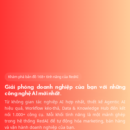
Khám phá bản đồ 168+ tính năng của RedAI
Giải phóng doanh nghiệp của bạn với những
công nghệ AI mới nhất.
Từ không gian tác nghiệp AI hợp nhất, thiết kế Agentic AI
hiệu quả, Workflow kéo-thả, Data & Knowledge Hub đến kết
nối 1.000+ công cụ. Mỗi khối tính năng là một mảnh ghép
trong hệ thống RedAI để tự động hóa marketing, bán hàng
và vận hành doanh nghiệp của bạn.