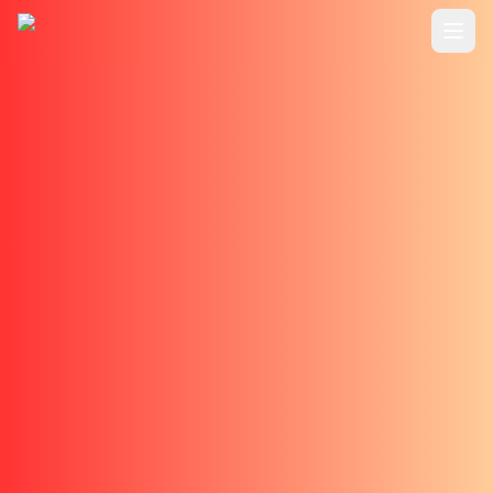
Chuyá»ƒn Ä‘áº¿n ná»™i dung chÃ­nh
header.home
header.features
header.usecase
header.pricing
header.tutorials
common.blog
header.login