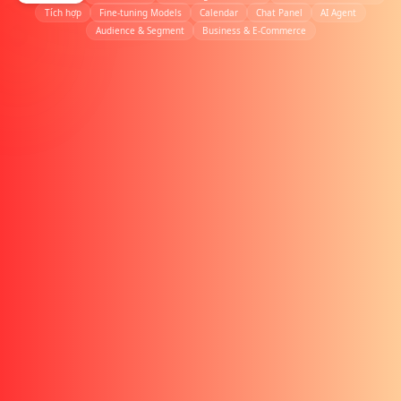
Tích hợp
Fine-tuning Models
Calendar
Chat Panel
AI Agent
Audience & Segment
Business & E-Commerce