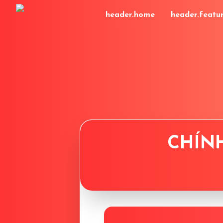
header.home
header.featu
CHÍNH