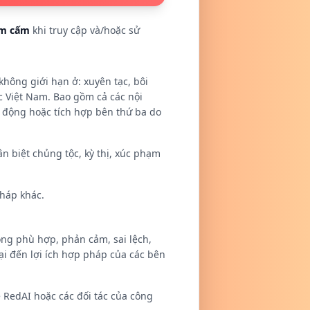
m cấm
khi truy cập và/hoặc sử
hông giới hạn ở: xuyên tạc, bôi
c Việt Nam. Bao gồm cả các nội
ự động hoặc tích hợp bên thứ ba do
ân biệt chủng tộc, kỳ thị, xúc phạm
pháp khác.
ông phù hợp, phản cảm, sai lệch,
ại đến lợi ích hợp pháp của các bên
ề RedAI hoặc các đối tác của công