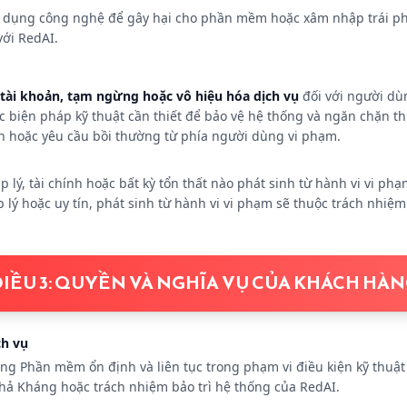
sử dụng công nghệ để gây hại cho phần mềm hoặc xâm nhập trái p
với RedAI.
 tài khoản, tạm ngừng hoặc vô hiệu hóa dịch vụ
đối với người dù
c biện pháp kỹ thuật cần thiết để bảo vệ hệ thống và ngăn chặn thi
ện hoặc yêu cầu bồi thường từ phía người dùng vi phạm.
 lý, tài chính hoặc bất kỳ tổn thất nào phát sinh từ hành vi vi p
p lý hoặc uy tín, phát sinh từ hành vi vi phạm sẽ thuộc trách nhi
IỀU 3: QUYỀN VÀ NGHĨA VỤ CỦA KHÁCH HÀ
ch vụ
g Phần mềm ổn định và liên tục trong phạm vi điều kiện kỹ thuật 
Khả Kháng hoặc trách nhiệm bảo trì hệ thống của RedAI.