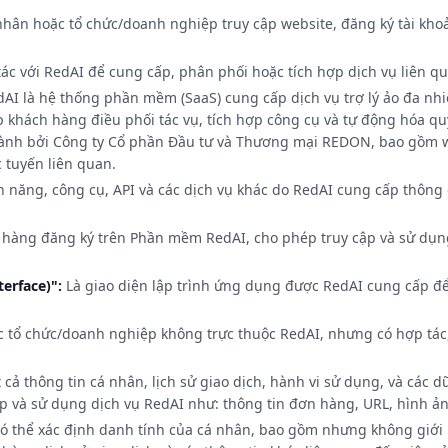
nhân hoặc tổ chức/doanh nghiệp truy cập website, đăng ký tài khoả
tác với RedAI để cung cấp, phân phối hoặc tích hợp dịch vụ liên
 là hệ thống phần mềm (SaaS) cung cấp dịch vụ trợ lý ảo đa nhi
ép khách hàng điều phối tác vụ, tích hợp công cụ và tự động hóa q
hành bởi Công ty Cổ phần Đầu tư và Thương mại REDON, bao gồm 
 tuyến liên quan.
h năng, công cụ, API và các dịch vụ khác do RedAI cung cấp thông
 hàng đăng ký trên Phần mềm RedAI, cho phép truy cập và sử dụng
erface)":
Là giao diện lập trình ứng dụng được RedAI cung cấp để 
 tổ chức/doanh nghiệp không trực thuộc RedAI, nhưng có hợp tác,
cả thông tin cá nhân, lịch sử giao dịch, hành vi sử dụng, và các d
p và sử dụng dịch vụ RedAI như: thông tin đơn hàng, URL, hình ảnh
có thể xác định danh tính của cá nhân, bao gồm nhưng không giới h