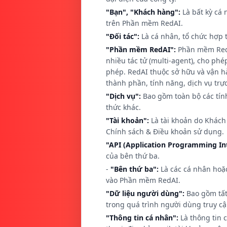
"Bạn", "Khách hàng":
Là bất kỳ cá 
trên Phần mềm RedAI.
"Đối tác":
Là cá nhân, tổ chức hợp 
"Phần mềm RedAI":
Phần mềm RedAI
nhiều tác tử (multi-agent), cho ph
phép. RedAI thuộc sở hữu và vận 
thành phần, tính năng, dịch vụ trực
"Dịch vụ":
Bao gồm toàn bộ các tín
thức khác.
"Tài khoản":
Là tài khoản do Khách
Chính sách & Điều khoản sử dụng.
"API (Application Programming Int
của bên thứ ba.
-
"Bên thứ ba":
Là các cá nhân hoặc
vào Phần mềm RedAI.
"Dữ liệu người dùng":
Bao gồm tất 
trong quá trình người dùng truy cậ
"Thông tin cá nhân":
Là thông tin 