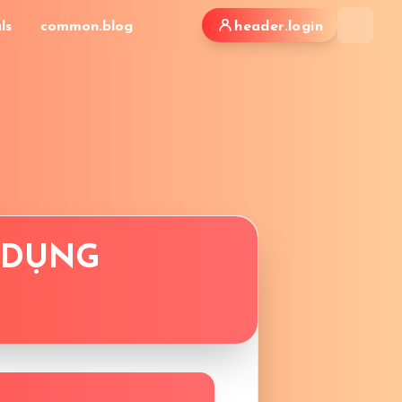
ls
common.blog
header.login
Ử DỤNG