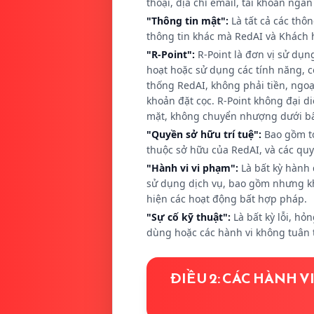
thoại, địa chỉ email, tài khoản ngâ
"Thông tin mật":
Là tất cả các thô
thông tin khác mà RedAI và Khách h
"R-Point":
R-Point là đơn vị sử dụn
hoạt hoặc sử dụng các tính năng, c
thống RedAI, không phải tiền, ngoại
khoản đặt cọc. R-Point không đại di
mặt, không chuyển nhượng dưới bất 
"Quyền sở hữu trí tuệ":
Bao gồm to
thuộc sở hữu của RedAI, và các quy
"Hành vi vi phạm":
Là bất kỳ hành
sử dụng dịch vụ, bao gồm nhưng khô
hiện các hoạt động bất hợp pháp.
"Sự cố kỹ thuật":
Là bất kỳ lỗi, h
dùng hoặc các hành vi không tuân 
ĐIỀU 2: CÁC HÀNH 