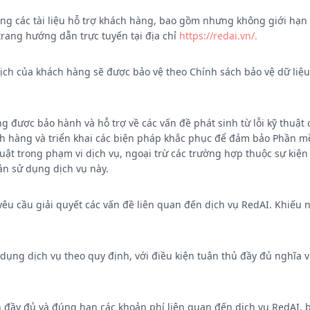
ng các tài liệu hỗ trợ khách hàng, bao gồm nhưng không giới hạn 
trang hướng dẫn trực tuyến tại địa chỉ
https://redai.vn/.
dịch của khách hàng sẽ được bảo vệ theo Chính sách bảo vệ dữ liệ
g được bảo hành và hỗ trợ về các vấn đề phát sinh từ lỗi kỹ thuật
ch hàng và triển khai các biện pháp khắc phục để đảm bảo Phần mề
thuật trong phạm vi dịch vụ, ngoại trừ các trường hợp thuộc sự kiệ
ản sử dụng dịch vụ này.
êu cầu giải quyết các vấn đề liên quan đến dịch vụ RedAI. Khiếu n
ụng dịch vụ theo quy định, với điều kiện tuân thủ đầy đủ nghĩa 
 đầy đủ và đúng hạn các khoản phí liên quan đến dịch vụ RedAI,