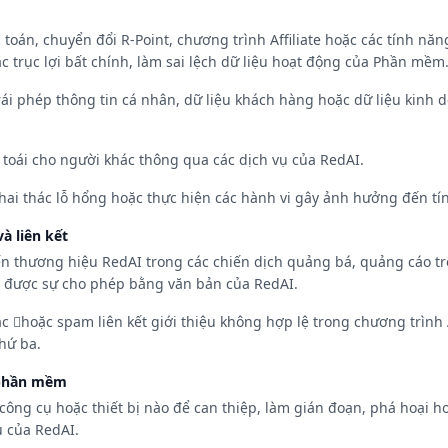
oán, chuyển đổi R-Point, chương trình Affiliate hoặc các tính năng
ặc trục lợi bất chính, làm sai lệch dữ liệu hoạt động của Phần mềm
 trái phép thông tin cá nhân, dữ liệu khách hàng hoặc dữ liệu kin
toái cho người khác thông qua các dịch vụ của RedAI.
 khai thác lỗ hổng hoặc thực hiện các hành vi gây ảnh hưởng đến t
à liên kết
n thương hiệu RedAI trong các chiến dịch quảng bá, quảng cáo tr
 được sự cho phép bằng văn bản của RedAI.
 hoặc spam liên kết giới thiệu không hợp lệ trong chương trình A
hứ ba.
 phần mềm
ông cụ hoặc thiết bị nào để can thiệp, làm gián đoạn, phá hoại h
ụ của RedAI.