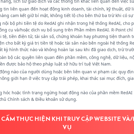
n hàng, lịch sử giao dịch và các thông tin khác liên quan đến việc 
ng tin liên quan đến hoạt động kinh doanh, tài chính, kỹ thuật, dữ
àng cam kết giữ bí mật, không tiết lộ cho bên thứ ba trừ khi có sự
g nội bộ phi tiền tệ do RedAI ghi nhận trong hệ thống RedAI, cho
ông cụ và/hoặc dịch vụ bổ sung trên Phần mềm RedAI. R-Point chỉ 
 tệ, tiền điện tử, tài sản số, chứng khoán hay phương tiện thanh t
ện cho bất kỳ giá trị tiền tệ hoặc tài sản nào bên ngoài hệ thống R
kỳ hình thức nào và không hoàn lại sau khi đã giao dịch, trừ trư
àn bộ các quyền liên quan đến phần mềm, công nghệ, dữ liệu, nội 
ền được bảo hộ theo pháp luật sở hữu trí tuệ Việt Nam.
 động nào của người dùng hoặc bên liên quan vi phạm các quy địn
ng giới hạn ở việc truy cập trái phép, khai thác sai mục đích, gi
ỏng hóc hoặc tình trạng ngừng hoạt động nào của phần mềm RedAI 
thủ Chính sách & Điều khoản sử dụng.
VI CẤM THỰC HIỆN KHI TRUY CẬP WEBSITE VÀ
VỤ