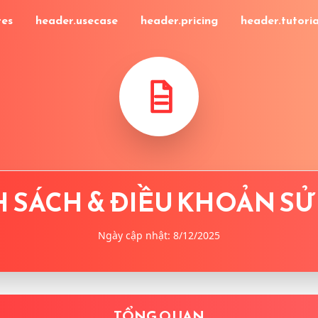
res
header.usecase
header.pricing
header.tutoria
 SÁCH & ĐIỀU KHOẢN S
Ngày cập nhật:
8/12/2025
TỔNG QUAN