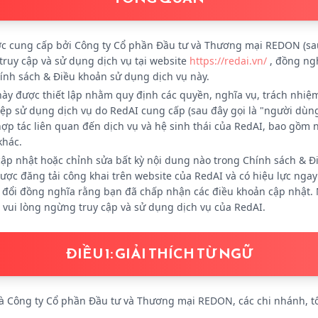
 cung cấp bởi Công ty Cổ phần Đầu tư và Thương mại REDON (sau đ
 truy cập và sử dụng dịch vụ tại website
https://redai.vn/
, đồng ngh
ính sách & Điều khoản sử dụng dịch vụ này.
ày được thiết lập nhằm quy định các quyền, nghĩa vụ, trách nhiệm
iệp sử dụng dịch vụ do RedAI cung cấp (sau đây gọi là "người dùn
hợp tác liên quan đến dịch vụ và hệ sinh thái của RedAI, bao gồm
khác.
cập nhật hoặc chỉnh sửa bất kỳ nội dung nào trong Chính sách & Đ
ược đăng tải công khai trên website của RedAI và có hiệu lực ngay 
y đổi đồng nghĩa rằng bạn đã chấp nhận các điều khoản cập nhật.
 vui lòng ngừng truy cập và sử dụng dịch vụ của RedAI.
ĐIỀU 1: GIẢI THÍCH TỪ NGỮ
à Công ty Cổ phần Đầu tư và Thương mại REDON, các chi nhánh, tổ 