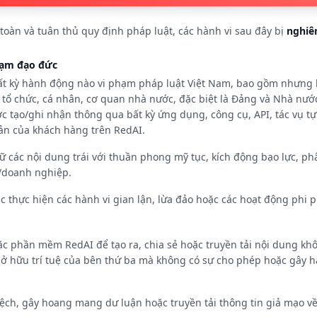
oàn và tuân thủ quy định pháp luật, các hành vi sau đây bị
nghiê
phạm đạo đức
t kỳ hành động nào vi phạm pháp luật Việt Nam, bao gồm nhưng k
c tổ chức, cá nhân, cơ quan nhà nước, đặc biệt là Đảng và Nhà nướ
c tạo/ghi nhận thông qua bất kỳ ứng dụng, công cụ, API, tác vụ t
oản của khách hàng trên RedAI.
trữ các nội dung trái với thuần phong mỹ tục, kích động bạo lực, ph
/doanh nghiệp.
c thực hiện các hành vi gian lận, lừa đảo hoặc các hoạt động phi 
c phần mềm RedAI để tạo ra, chia sẻ hoặc truyền tải nội dung kh
sở hữu trí tuệ của bên thứ ba mà không có sự cho phép hoặc gây h
lệch, gây hoang mang dư luận hoặc truyền tải thông tin giả mạo v