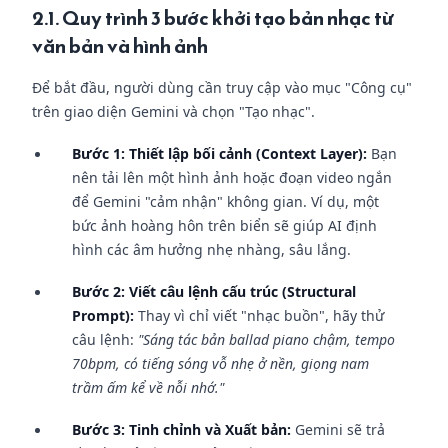
2.1. Quy trình 3 bước khởi tạo bản nhạc từ
văn bản và hình ảnh
Để bắt đầu, người dùng cần truy cập vào mục "Công cụ"
trên giao diện Gemini và chọn "Tạo nhạc".
Bước 1: Thiết lập bối cảnh (Context Layer):
Bạn
nên tải lên một hình ảnh hoặc đoạn video ngắn
để Gemini "cảm nhận" không gian. Ví dụ, một
bức ảnh hoàng hôn trên biển sẽ giúp AI định
hình các âm hưởng nhẹ nhàng, sâu lắng.
Bước 2: Viết câu lệnh cấu trúc (Structural
Prompt):
Thay vì chỉ viết "nhạc buồn", hãy thử
câu lệnh:
"Sáng tác bản ballad piano chậm, tempo
70bpm, có tiếng sóng vỗ nhẹ ở nền, giọng nam
trầm ấm kể về nỗi nhớ."
Bước 3: Tinh chỉnh và Xuất bản:
Gemini sẽ trả