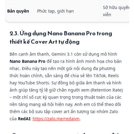
Sở hữu quyền 
Bản quyền
Phức tạp, giới hạn
viễn
2.3. Ứng dụng Nano Banana Pro trong
thiết kế Cover Art tự động
Bên cạnh âm thanh, Gemini 3.1 còn sử dụng mô hình
Nano Banana Pro
để tạo ra hình ảnh minh họa cho bản
nhạc. Điều này tạo nên một gói nội dung đa phương
thức hoàn chỉnh, sẵn sàng để chia sẻ lên TikTok, Reels
hay YouTube Shorts. Sự đồng bộ giữa âm thanh và hình
ảnh giúp tăng tỷ lệ giữ chân người xem (Retention Rate)
– một chỉ số cực kỳ quan trọng trong thuật toán của các
nền tảng mạng xã hội hiện nay. Anh em có thể theo dõi
thêm các bộ sưu tập cover art ấn tượng tại nhóm Zalo
của
RedAI
:
https://zalo.me/redaivn
.