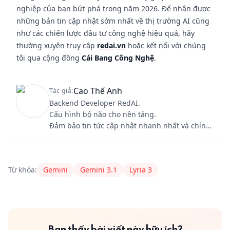
nghiệp của bạn bứt phá trong năm 2026. Để nhận được
những bản tin cập nhật sớm nhất về thị trường AI cũng
như các chiến lược đầu tư công nghệ hiệu quả, hãy
thường xuyên truy cập
redai.vn
hoặc kết nối với chúng
tôi qua cộng đồng
Cái Bang Công Nghệ
.
Cao Thế Anh
Tác giả:
Backend Developer RedAI.
Cấu hình bộ não cho nền tảng.
Đảm bảo tin tức cập nhật nhanh nhất và chính
xác nhất.
Content Author
RedAI
nguyenduc1245689@gmail.com
Từ khóa:
Gemini
Gemini 3.1
Lyria 3
Bạn thấy bài viết này hữu ích?