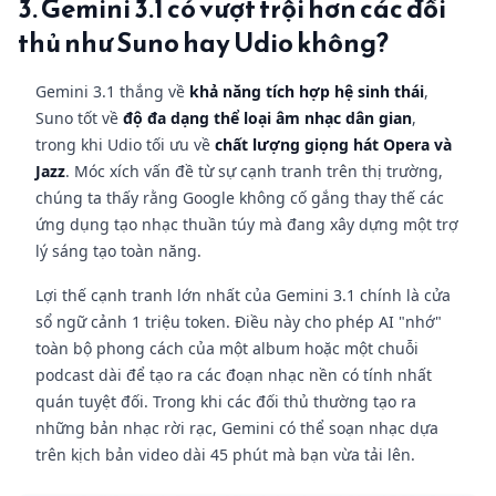
3. Gemini 3.1 có vượt trội hơn các đối
thủ như Suno hay Udio không?
Gemini 3.1 thắng về
khả năng tích hợp hệ sinh thái
,
Suno tốt về
độ đa dạng thể loại âm nhạc dân gian
,
trong khi Udio tối ưu về
chất lượng giọng hát Opera và
Jazz
. Móc xích vấn đề từ sự cạnh tranh trên thị trường,
chúng ta thấy rằng Google không cố gắng thay thế các
ứng dụng tạo nhạc thuần túy mà đang xây dựng một trợ
lý sáng tạo toàn năng.
Lợi thế cạnh tranh lớn nhất của Gemini 3.1 chính là cửa
sổ ngữ cảnh 1 triệu token. Điều này cho phép AI "nhớ"
toàn bộ phong cách của một album hoặc một chuỗi
podcast dài để tạo ra các đoạn nhạc nền có tính nhất
quán tuyệt đối. Trong khi các đối thủ thường tạo ra
những bản nhạc rời rạc, Gemini có thể soạn nhạc dựa
trên kịch bản video dài 45 phút mà bạn vừa tải lên.