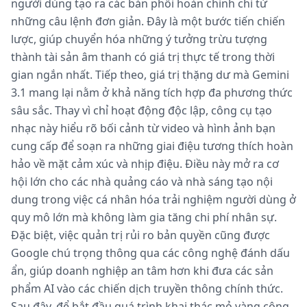
người dùng tạo ra các bản phối hoàn chỉnh chỉ từ
những câu lệnh đơn giản. Đây là một bước tiến chiến
lược, giúp chuyển hóa những ý tưởng trừu tượng
thành tài sản âm thanh có giá trị thực tế trong thời
gian ngắn nhất. Tiếp theo, giá trị thặng dư mà Gemini
3.1 mang lại nằm ở khả năng tích hợp đa phương thức
sâu sắc. Thay vì chỉ hoạt động độc lập, công cụ tạo
nhạc này hiểu rõ bối cảnh từ video và hình ảnh bạn
cung cấp để soạn ra những giai điệu tương thích hoàn
hảo về mặt cảm xúc và nhịp điệu. Điều này mở ra cơ
hội lớn cho các nhà quảng cáo và nhà sáng tạo nội
dung trong việc cá nhân hóa trải nghiệm người dùng ở
quy mô lớn mà không làm gia tăng chi phí nhân sự.
Đặc biệt, việc quản trị rủi ro bản quyền cũng được
Google chú trọng thông qua các công nghệ đánh dấu
ẩn, giúp doanh nghiệp an tâm hơn khi đưa các sản
phẩm AI vào các chiến dịch truyền thông chính thức.
Sau đây, để bắt đầu quá trình khai thác mỏ vàng công