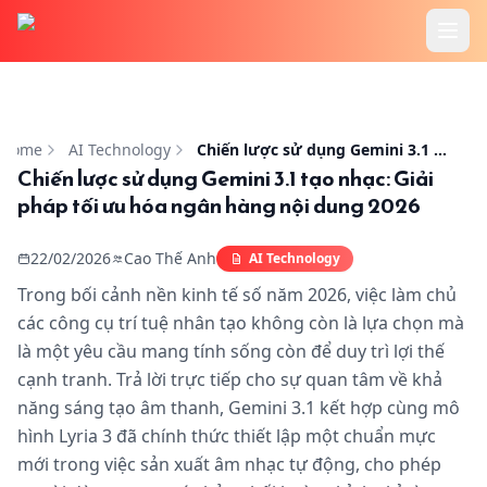
Trang chủ
Chiến lược sử dụng Gemini 3.1 tạo nhạc: Giải pháp tối ư
Tính Năng
Home
AI Technology
Chiến lược sử dụng Gemini 3.1 tạo nhạc: Giải pháp tối ưu hóa ngân hàng nội dung 2026
Chiến lược sử dụng Gemini 3.1 tạo nhạc: Giải
pháp tối ưu hóa ngân hàng nội dung 2026
Cookbook
22/02/2026
Cao Thế Anh
AI Technology
Bảng Giá
Trong bối cảnh nền kinh tế số năm 2026, việc làm chủ
các công cụ trí tuệ nhân tạo không còn là lựa chọn mà
Hướng Dẫn
là một yêu cầu mang tính sống còn để duy trì lợi thế
cạnh tranh. Trả lời trực tiếp cho sự quan tâm về khả
Blog
năng sáng tạo âm thanh, Gemini 3.1 kết hợp cùng mô
hình Lyria 3 đã chính thức thiết lập một chuẩn mực
mới trong việc sản xuất âm nhạc tự động, cho phép
Đăng Nhập