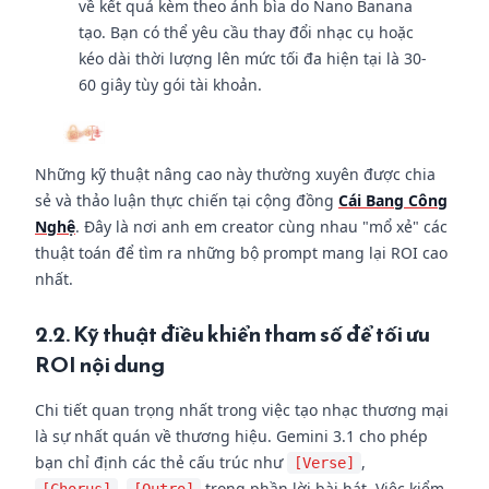
về kết quả kèm theo ảnh bìa do Nano Banana
tạo. Bạn có thể yêu cầu thay đổi nhạc cụ hoặc
kéo dài thời lượng lên mức tối đa hiện tại là 30-
60 giây tùy gói tài khoản.
Những kỹ thuật nâng cao này thường xuyên được chia
sẻ và thảo luận thực chiến tại cộng đồng
Cái Bang Công
Nghệ
. Đây là nơi anh em creator cùng nhau "mổ xẻ" các
thuật toán để tìm ra những bộ prompt mang lại ROI cao
nhất.
2.2. Kỹ thuật điều khiển tham số để tối ưu
ROI nội dung
Chi tiết quan trọng nhất trong việc tạo nhạc thương mại
là sự nhất quán về thương hiệu. Gemini 3.1 cho phép
bạn chỉ định các thẻ cấu trúc như
,
[Verse]
,
trong phần lời bài hát. Việc kiểm