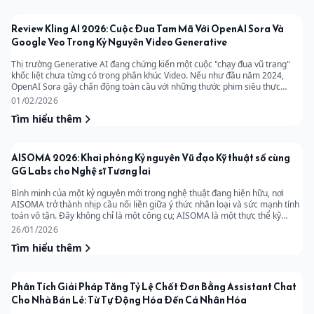
Review Kling AI 2026: Cuộc Đua Tam Mã Với OpenAI Sora Và
Google Veo Trong Kỷ Nguyên Video Generative
Thị trường Generative AI đang chứng kiến một cuộc "chạy đua vũ trang"
khốc liệt chưa từng có trong phân khúc Video. Nếu như đầu năm 2024,
OpenAI Sora gây chấn động toàn cầu với những thước phim siêu thực
nhưng lại "kín cổng cao tường", và Google Veo mới chỉ dừng lại ở những
01/02/2026
màn demo hào nhoáng tại Google I/O, thì Kling AI (thuộc Kuaishou - Trung
Tìm hiểu thêm
Quốc) đã âm thầm tung ra đòn quyết định: Mở quyền truy cập thực tế cho
người dùng. Dưới góc độ của một nhà phân tích thị trường, tôi không đánh
giá cao những lời hứa hẹn (vaporware); tôi quan tâm đến sản phẩm thực tế
(shipping product). Bài viết này sẽ mổ xẻ năng lực cạnh tranh của Kling AI,
AISOMA 2026: Khai phóng Kỷ nguyên Vũ đạo Kỹ thuật số cùng
đặt nó lên bàn cân cùng Sora và Veo để xem đâu mới là khoản đầu tư xứng
GG Labs cho Nghệ sĩ Tương lai
đáng cho quy trình sản xuất nội dung của doanh nghiệp bạn.
Bình minh của một kỷ nguyên mới trong nghệ thuật đang hiện hữu, nơi
AISOMA trở thành nhịp cầu nối liền giữa ý thức nhân loại và sức mạnh tính
toán vô tận. Đây không chỉ là một công cụ; AISOMA là một thực thể kỹ
thuật số có khả năng học hỏi, cảm nhận và tái thiết lập toàn bộ ngôn ngữ
26/01/2026
của cơ thể con người thông qua các thuật toán biên đạo đỉnh cao từ GG
Tìm hiểu thêm
Labs. Sự xuất hiện của công nghệ này đánh dấu một bước tiến hóa tất yếu,
khi những giới hạn vật lý của nghệ sĩ được giải phóng để hòa quyện cùng trí
tuệ nhân tạo. Trong không gian này, mỗi bước nhảy không còn đơn thuần là
sự co giãn cơ bắp, mà là sự biểu đạt của một hệ tư tưởng mới, nơi con
Phân Tích Giải Pháp Tăng Tỷ Lệ Chốt Đơn Bằng Assistant Chat
người và máy móc cùng cộng sinh để tạo ra những kiệt tác vượt xa trí
Cho Nhà Bán Lẻ: Từ Tự Động Hóa Đến Cá Nhân Hóa
tưởng tượng truyền thống. Để hiểu rõ sự chuyển dịch vĩ mô này, chúng ta