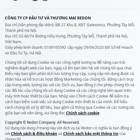
CÔNG TY CP ĐẦU TƯ VÀ THƯƠNG MẠI REDON
Địa chỉ (Văn phòng đại diện): B8-27 Khu B, KĐT Geleximco, Phường Tây Mỗ,
Thành phố Hà Nội
Địa chỉ: Số 40/74 đường Hữu Hưng, Phường Tây Mỗ, Thành phố Hà Nội,
Việt Nam.
Giấy phép kinh doanh: 0109165592 cấp ngày 29/04/2020
bởi Sở Kế Hoạch
và Đầu Tư Tp. Hà Nội
Chúng tôi sử dụng Cookie và các công nghệ tương tự để nâng cao trải
nghiệm duyệt web của bạn, ngay cả khi bạn liên hệ với chúng tôi qua chat.
Điều này bao gồm phân tích lưu lượng truy cập, cung cấp nội dung được cá
nhân hóa và hỗ trợ các hoạt động Marketing của chúng tôi. Bằng cách truy
cập trang web, tương tác với các Dịch vụ, bạn đồng ý cho phép chúng tôi và
các đối tác của chúng tôi sử dụng Cookie và các công nghệ liên quan trên
máy tính hoặc thiết bị của bạn. Nhấp vào Chính sách Cookie để kiểm tra
cách bạn kiểm soát việc sử dụng Cookie trên thiết bị của mình. Để hiểu
cách chúng tôi xử lý dữ liệu, bao gồm cả thông qua Cookie và các tương tác
giữa bạn với nền tảng, vui lòng đọc
Chính sách cookie
Copyright © Redon Company. All Reserved.
Sử dụng nội dung ở trang này với dịch vụ tại Redon có nghĩa là bạn đồng ý
với
Chính sách & điều khoản
và
Chính sách bảo mật thông tin
của
chúng tôi.