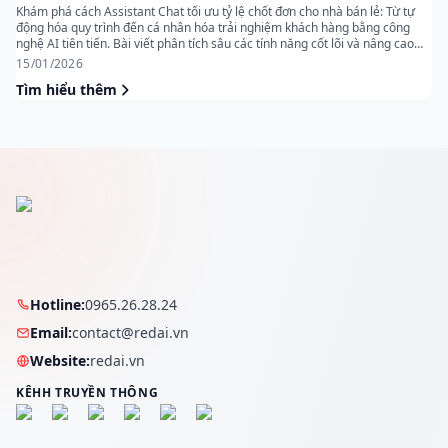
cần nhìn sâu vào cách thức mà nghệ thuật vũ đạo đang được mã hóa và tái
Khám phá cách Assistant Chat tối ưu tỷ lệ chốt đơn cho nhà bán lẻ: Từ tự
sinh. Việc tiếp cận với những nền tảng phân tích thị trường AI hàng đầu như
động hóa quy trình đến cá nhân hóa trải nghiệm khách hàng bằng công
redai.vn sẽ cung cấp cái nhìn xuyên thấu về sự bùng nổ của các công cụ
nghệ AI tiên tiến. Bài viết phân tích sâu các tính năng cốt lõi và nâng cao
sáng tạo này, giúp cộng đồng nghệ sĩ không bị tụt hậu trước chân trời công
giúp bứt phá doanh số trong kỷ nguyên số.
15/01/2026
nghệ đang mở rộng. Dưới đây là hành trình khám phá chiều sâu của
AISOMA, từ cấu trúc toán học của sự chuyển động đến những viễn cảnh xa
Tìm hiểu thêm
xôi về một tương lai nơi nghệ thuật đạt tới Điểm dị biệt. Hãy cùng bắt đầu
cuộc hành trình khai sáng này để thấy được sức mạnh của GG Labs trong
việc thay đổi định mệnh của ngành vũ đạo toàn cầu.
Hotline:
0965.26.28.24
Email:
contact@redai.vn
Website:
redai.vn
KÊНH TRUYỀN THÔNG