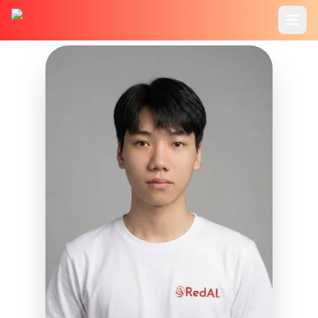
Trang chủ
Tính Năng
Cookbook
Bảng Giá
Hướng Dẫn
Blog
Đăng Nhập