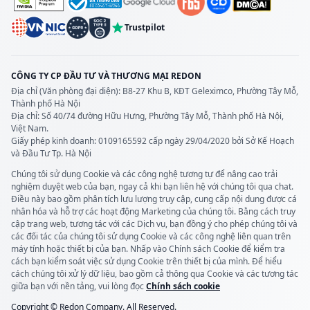
Trustpilot
CÔNG TY CP ĐẦU TƯ VÀ THƯƠNG MẠI REDON
Địa chỉ (Văn phòng đại diện): B8-27 Khu B, KĐT Geleximco, Phường Tây Mỗ,
Thành phố Hà Nội
Địa chỉ: Số 40/74 đường Hữu Hưng, Phường Tây Mỗ, Thành phố Hà Nội,
Việt Nam.
Giấy phép kinh doanh: 0109165592 cấp ngày 29/04/2020
bởi Sở Kế Hoạch
và Đầu Tư Tp. Hà Nội
Chúng tôi sử dụng Cookie và các công nghệ tương tự để nâng cao trải
nghiệm duyệt web của bạn, ngay cả khi bạn liên hệ với chúng tôi qua chat.
Điều này bao gồm phân tích lưu lượng truy cập, cung cấp nội dung được cá
nhân hóa và hỗ trợ các hoạt động Marketing của chúng tôi. Bằng cách truy
cập trang web, tương tác với các Dịch vụ, bạn đồng ý cho phép chúng tôi và
các đối tác của chúng tôi sử dụng Cookie và các công nghệ liên quan trên
máy tính hoặc thiết bị của bạn. Nhấp vào Chính sách Cookie để kiểm tra
cách bạn kiểm soát việc sử dụng Cookie trên thiết bị của mình. Để hiểu
cách chúng tôi xử lý dữ liệu, bao gồm cả thông qua Cookie và các tương tác
giữa bạn với nền tảng, vui lòng đọc
Chính sách cookie
Copyright © Redon Company. All Reserved.