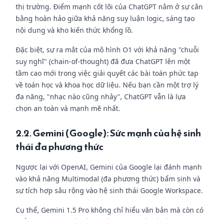
thị trường. Điểm mạnh cốt lõi của ChatGPT nằm ở sự cân
bằng hoàn hảo giữa khả năng suy luận logic, sáng tạo
nội dung và kho kiến thức khổng lồ.
Đặc biệt, sự ra mắt của mô hình O1 với khả năng "chuỗi
suy nghĩ" (chain-of-thought) đã đưa ChatGPT lên một
tầm cao mới trong việc giải quyết các bài toán phức tạp
về toán học và khoa học dữ liệu. Nếu bạn cần một trợ lý
đa năng, "nhạc nào cũng nhảy", ChatGPT vẫn là lựa
chọn an toàn và mạnh mẽ nhất.
2.2. Gemini (Google): Sức mạnh của hệ sinh
thái đa phương thức
Ngược lại với OpenAI, Gemini của Google lại đánh mạnh
vào khả năng Multimodal (đa phương thức) bẩm sinh và
sự tích hợp sâu rộng vào hệ sinh thái Google Workspace.
Cụ thể, Gemini 1.5 Pro không chỉ hiểu văn bản mà còn có