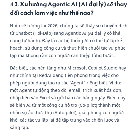
4.3. Xu hướng Agentic AI (AI đại lý) sẽ thay
đổi cách làm việc như thế nào?
Nhìn về tương lai 2026, chúng ta sẽ thấy sự chuyển dịch
từ Chatbot (Hỏi-Đáp) sang Agentic AI (AI đại lý có khả
năng tự hành). Đây là các hệ thống AI có thể tự lập kế
hoạch, sử dụng công cụ và thực hiện chuỗi tác vụ phức
tạp mà không cần con người can thiệp từng bước.
Đặc biệt, các nền tảng như Microsoft Copilot Studio hay
như chính tại RedAI đang tiên phong trong việc cho
phép người dùng tạo ra các "Agent" riêng biệt. Ví dụ:
một Agent tự động theo dõi email, trích xuất hóa đơn,
nhập liệu vào Excel và gửi báo cáo hàng ngày. Điều này
sẽ biến AI từ một công cụ hỗ trợ (Co-pilot) thành một
nhân sự ảo thực thụ (Auto-pilot), giải phóng con người
khỏi các tác vụ lặp lại để tập trung vào chiến lược và
sáng tạo.