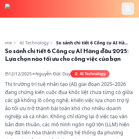
Home
So sánh chi tiết 6 Công cụ AI Hàng đầu 2025: Lựa chọn nà
Features
Home
AI Technology
So sánh chi tiết 6 Công cụ AI Hàng đầu 2025: Lựa chọn nào tối ưu cho công việc của bạn
So sánh chi tiết 6 Công cụ AI Hàng đầu 2025:
Lựa chọn nào tối ưu cho công việc của bạn
Cookbook
12/12/2025
Nguyễn Đức Duy
AI Technology
Pricing
Thị trường trí tuệ nhân tạo (AI) giai đoạn 2025–2026
đang chứng kiến cuộc đua khốc liệt chưa từng có giữa
Tutorials
các gã khổng lồ công nghệ, khiến việc lựa chọn trợ lý
ảo tối ưu trở thành bài toán khó cho nhiều doanh
Blog
nghiệp và cá nhân. Không chỉ dừng lại ở việc tạo văn
bản đơn thuần, các mô hình ngôn ngữ lớn (LLM) hiện
nay đã tiến hóa thành những hệ thống đa phương
Login