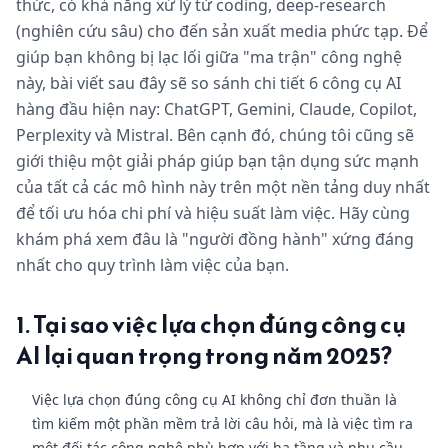
thức, có khả năng xử lý từ coding, deep-research
(nghiên cứu sâu) cho đến sản xuất media phức tạp. Để
giúp bạn không bị lạc lối giữa "ma trận" công nghệ
này, bài viết sau đây sẽ so sánh chi tiết 6 công cụ AI
hàng đầu hiện nay: ChatGPT, Gemini, Claude, Copilot,
Perplexity và Mistral. Bên cạnh đó, chúng tôi cũng sẽ
giới thiệu một giải pháp giúp bạn tận dụng sức mạnh
của tất cả các mô hình này trên một nền tảng duy nhất
để tối ưu hóa chi phí và hiệu suất làm việc. Hãy cùng
khám phá xem đâu là "người đồng hành" xứng đáng
nhất cho quy trình làm việc của bạn.
1. Tại sao việc lựa chọn đúng công cụ
AI lại quan trọng trong năm 2025?
Việc lựa chọn đúng công cụ AI không chỉ đơn thuần là
tìm kiếm một phần mềm trả lời câu hỏi, mà là việc tìm ra
một đối tác công nghệ phù hợp với hạ tầng và nhu cầu