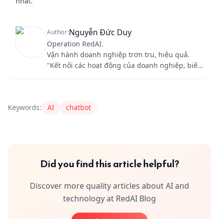
nhất.
Nguyễn Đức Duy
Author:
Operation RedAI.
Vận hành doanh nghiệp trơn tru, hiệu quả.
"Kết nối các hoạt động của doanh nghiệp, biến
đầu vào thành giá trị."
Content Author
RedAI
nguyenduc235679@gmail.com
Keywords:
AI
chatbot
Did you find this article helpful?
Discover more quality articles about AI and
technology at RedAI Blog