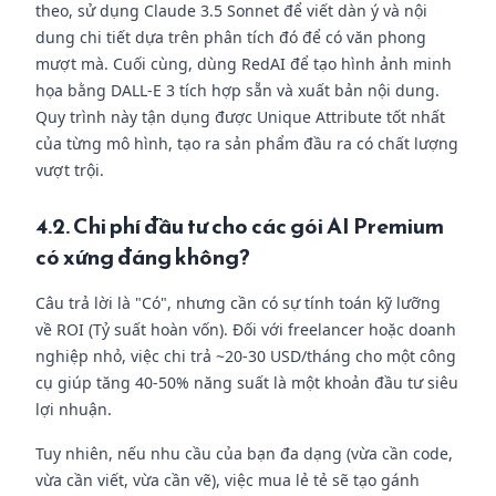
theo, sử dụng Claude 3.5 Sonnet để viết dàn ý và nội
dung chi tiết dựa trên phân tích đó để có văn phong
mượt mà. Cuối cùng, dùng RedAI để tạo hình ảnh minh
họa bằng DALL-E 3 tích hợp sẵn và xuất bản nội dung.
Quy trình này tận dụng được Unique Attribute tốt nhất
của từng mô hình, tạo ra sản phẩm đầu ra có chất lượng
vượt trội.
4.2. Chi phí đầu tư cho các gói AI Premium
có xứng đáng không?
Câu trả lời là "Có", nhưng cần có sự tính toán kỹ lưỡng
về ROI (Tỷ suất hoàn vốn). Đối với freelancer hoặc doanh
nghiệp nhỏ, việc chi trả ~20-30 USD/tháng cho một công
cụ giúp tăng 40-50% năng suất là một khoản đầu tư siêu
lợi nhuận.
Tuy nhiên, nếu nhu cầu của bạn đa dạng (vừa cần code,
vừa cần viết, vừa cần vẽ), việc mua lẻ tẻ sẽ tạo gánh