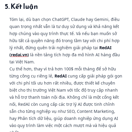
5. Kết luận
Tóm lại, dù bạn chọn ChatGPT, Claude hay Gemini, điều
quan trọng nhất vẫn là tư duy sử dụng và khả năng kết
hợp chúng vào quy trình thực tế. Và nếu bạn muốn sở
hữu tất cả quyền năng đó trong tầm tay với chi phí hợp
lý nhất, đừng quên trải nghiệm giải pháp tại
RedAI
(
redai.vn
)
là nền tảng tích hợp đa mô hình AI hàng đầu
tại Việt Nam.
Cụ thể hơn, thay vì trả hơn 100$ mỗi tháng để sở hữu
từng công cụ riêng lẻ,
RedAI
cung cấp giải pháp gói gọn
với chi phí tối ưu hơn rất nhiều, được thiết kế chuyên
biệt cho thị trường Việt Nam với tốc độ truy cập nhanh
và hỗ trợ thanh toán nội địa. Không chỉ là một cổng kết
nối, RedAI còn cung cấp các trợ lý AI được tinh chỉnh
sẵn cho từng nghiệp vụ như SEO, Content Marketing,
hay Phân tích dữ liệu, giúp doanh nghiệp ứng dụng AI
vào quy trình làm việc một cách mượt mà và hiệu quả