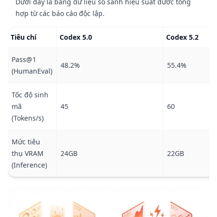
Dưới đây là bảng dữ liệu so sánh hiệu suất được tổng
hợp từ các báo cáo độc lập.
Tiêu chí
Codex 5.0
Codex 5.2
Pass@1
48.2%
55.4%
(HumanEval)
Tốc độ sinh
mã
45
60
(Tokens/s)
Mức tiêu
thụ VRAM
24GB
22GB
(Inference)