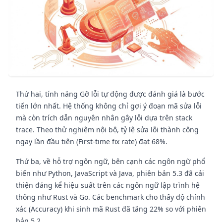
Thứ hai, tính năng Gỡ lỗi tự động được đánh giá là bước
tiến lớn nhất. Hệ thống không chỉ gợi ý đoạn mã sửa lỗi
mà còn trích dẫn nguyên nhân gây lỗi dựa trên stack
trace. Theo thử nghiệm nội bộ, tỷ lệ sửa lỗi thành công
ngay lần đầu tiên (First-time fix rate) đạt 68%.
Thứ ba, về hỗ trợ ngôn ngữ, bên cạnh các ngôn ngữ phổ
biến như Python, JavaScript và Java, phiên bản 5.3 đã cải
thiện đáng kể hiệu suất trên các ngôn ngữ lập trình hệ
thống như Rust và Go. Các benchmark cho thấy độ chính
xác (Accuracy) khi sinh mã Rust đã tăng 22% so với phiên
bản 5.2.