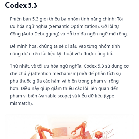
Codex 5.3
Phiên bản 5.3 giới thiệu ba nhóm tính năng chính: Tối
ưu hóa ngữ nghĩa (Semantic Optimization), Gỡ lỗi tự
động (Auto-Debugging) và Hỗ trợ đa ngôn ngữ mở rộng.
Để minh họa, chúng ta sẽ đi sâu vào từng nhóm tính
năng dựa trên tài liệu kỹ thuật vừa được công bố.
Thứ nhất, về tối ưu hóa ngữ nghĩa, Codex 5.3 sử dụng cơ
chế chú ý (attention mechanism) mới để phân tích sự
phụ thuộc giữa các hàm và biến trong phạm vi rộng
hơn. Điều này giúp giảm thiểu các lỗi liên quan đến
phạm vi biến (variable scope) và kiểu dữ liệu (type
mismatch).