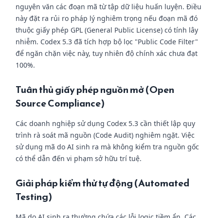
nguyên văn các đoạn mã từ tập dữ liệu huấn luyện. Điều
này đặt ra rủi ro pháp lý nghiêm trọng nếu đoạn mã đó
thuộc giấy phép GPL (General Public License) có tính lây
nhiễm. Codex 5.3 đã tích hợp bộ lọc "Public Code Filter"
để ngăn chặn việc này, tuy nhiên độ chính xác chưa đạt
100%.
Tuân thủ giấy phép nguồn mở (Open
Source Compliance)
Các doanh nghiệp sử dụng Codex 5.3 cần thiết lập quy
trình rà soát mã nguồn (Code Audit) nghiêm ngặt. Việc
sử dụng mã do AI sinh ra mà không kiểm tra nguồn gốc
có thể dẫn đến vi phạm sở hữu trí tuệ.
Giải pháp kiểm thử tự động (Automated
Testing)
Mã do AI sinh ra thường chứa các lỗi logic tiềm ẩn. Các