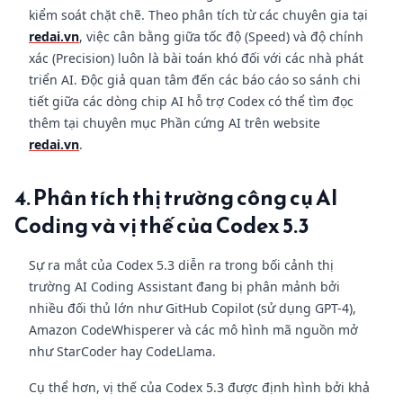
kiểm soát chặt chẽ. Theo phân tích từ các chuyên gia tại
redai.vn
, việc cân bằng giữa tốc độ (Speed) và độ chính
xác (Precision) luôn là bài toán khó đối với các nhà phát
triển AI. Độc giả quan tâm đến các báo cáo so sánh chi
tiết giữa các dòng chip AI hỗ trợ Codex có thể tìm đọc
thêm tại chuyên mục Phần cứng AI trên website
redai.vn
.
4. Phân tích thị trường công cụ AI
Coding và vị thế của Codex 5.3
Sự ra mắt của Codex 5.3 diễn ra trong bối cảnh thị
trường AI Coding Assistant đang bị phân mảnh bởi
nhiều đối thủ lớn như GitHub Copilot (sử dụng GPT-4),
Amazon CodeWhisperer và các mô hình mã nguồn mở
như StarCoder hay CodeLlama.
Cụ thể hơn, vị thế của Codex 5.3 được định hình bởi khả