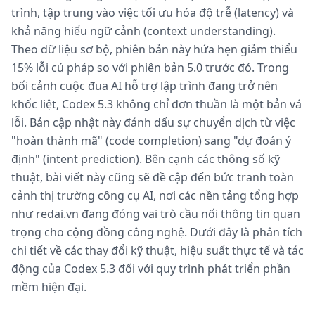
trình, tập trung vào việc tối ưu hóa độ trễ (latency) và
khả năng hiểu ngữ cảnh (context understanding).
Theo dữ liệu sơ bộ, phiên bản này hứa hẹn giảm thiểu
15% lỗi cú pháp so với phiên bản 5.0 trước đó. Trong
bối cảnh cuộc đua AI hỗ trợ lập trình đang trở nên
khốc liệt, Codex 5.3 không chỉ đơn thuần là một bản vá
lỗi. Bản cập nhật này đánh dấu sự chuyển dịch từ việc
"hoàn thành mã" (code completion) sang "dự đoán ý
định" (intent prediction). Bên cạnh các thông số kỹ
thuật, bài viết này cũng sẽ đề cập đến bức tranh toàn
cảnh thị trường công cụ AI, nơi các nền tảng tổng hợp
như redai.vn đang đóng vai trò cầu nối thông tin quan
trọng cho cộng đồng công nghệ. Dưới đây là phân tích
chi tiết về các thay đổi kỹ thuật, hiệu suất thực tế và tác
động của Codex 5.3 đối với quy trình phát triển phần
mềm hiện đại.