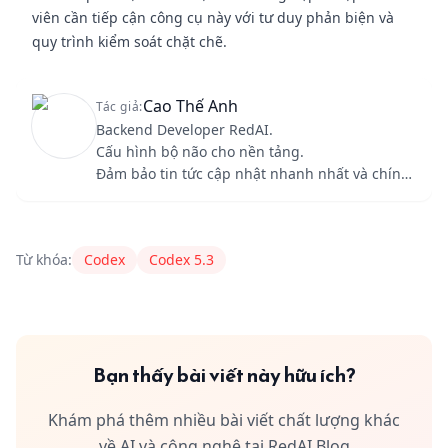
viên cần tiếp cận công cụ này với tư duy phản biện và
quy trình kiểm soát chặt chẽ.
Cao Thế Anh
Tác giả:
Backend Developer RedAI.
Cấu hình bộ não cho nền tảng.
Đảm bảo tin tức cập nhật nhanh nhất và chính
xác nhất.
Content Author
RedAI
nguyenduc1245689@gmail.com
Từ khóa:
Codex
Codex 5.3
Bạn thấy bài viết này hữu ích?
Khám phá thêm nhiều bài viết chất lượng khác
về AI và công nghệ tại RedAI Blog