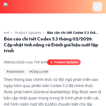
Trang chủ
Báo cáo chi tiết Codex 5.3 tháng 02/2026: Cập nhật tính n
Tính Năng
Home
Product Updates
Báo cáo chi tiết Codex 5.3 tháng 02/2026: Cập nhật tính năng và Đánh giá hiệu suất lập trình
Báo cáo chi tiết Codex 5.3 tháng 02/2026:
Cập nhật tính năng và Đánh giá hiệu suất lập
Cookbook
trình
Bảng Giá
06/02/2026
Cao Thế Anh
Product Updates
Hướng Dẫn
#
Automation
#
Công cụ mới
Theo thông báo chính thức từ đội ngũ phát triển vào
Blog
ngày hôm qua, phiên bản Codex 5.3 đã chính thức
được phát hành (General Availability). Đây được xem là
bản cập nhật quan trọng trong lộ trình phát triển các
mô hình ngôn ngữ lớn (LLMs) chuyên biệt cho lập
Đăng Nhập