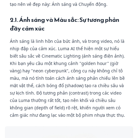
tạo nên vẻ đẹp này: Ánh sáng và Chuyển động.
2.1. Ánh sáng và Màu sắc: Sự tương phản
đầy cảm xúc
Ánh sáng là linh hồn của bức ảnh, và trong video, nó là
nhịp đập của cảm xúc. Luma AI thể hiện một sự hiểu
biết sâu sắc về Cinematic Lighting (ánh sáng điện ảnh).
Khi bạn yêu cầu một khung cảnh "golden hour" (giờ
vàng) hay "neon cyberpunk", công cụ này không chỉ tô
màu, mà nó tính toán cách ánh sáng phản chiếu lên bề
mặt vật thể, cách bóng đổ (shadow) tạo ra chiều sâu và
sự kịch tính. Độ tương phản (contrast) trong các video
của Luma thường rất tốt, tạo nên khối và chiều sâu
không gian (depth of field) rõ rệt, khiến người xem có
cảm giác như đang lạc vào một bộ phim nhựa thực thụ.