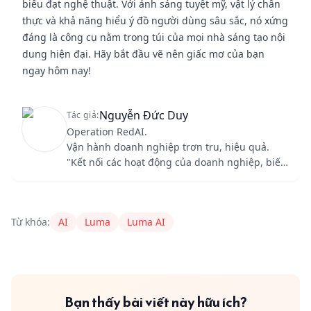
biểu đạt nghệ thuật. Với ánh sáng tuyệt mỹ, vật lý chân
thực và khả năng hiểu ý đồ người dùng sâu sắc, nó xứng
đáng là công cụ nằm trong túi của mọi nhà sáng tạo nội
dung hiện đại. Hãy bắt đầu vẽ nên giấc mơ của bạn
ngay hôm nay!
Nguyễn Đức Duy
Tác giả:
Operation RedAI.
Vận hành doanh nghiệp trơn tru, hiệu quả.
"Kết nối các hoạt động của doanh nghiệp, biến
đầu vào thành giá trị."
Content Author
RedAI
nguyenduc235679@gmail.com
Từ khóa:
AI
Luma
Luma AI
Bạn thấy bài viết này hữu ích?