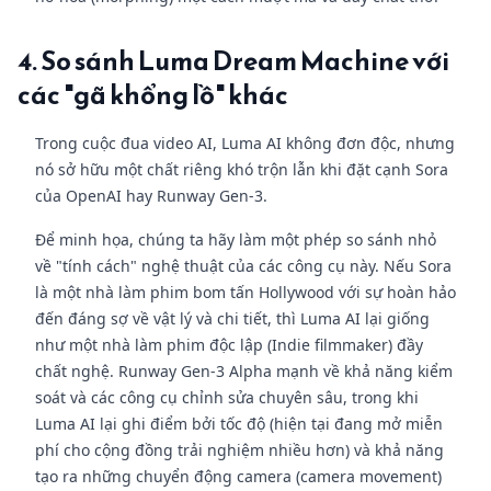
4. So sánh Luma Dream Machine với
các "gã khổng lồ" khác
Trong cuộc đua video AI, Luma AI không đơn độc, nhưng
nó sở hữu một chất riêng khó trộn lẫn khi đặt cạnh Sora
của OpenAI hay Runway Gen-3.
Để minh họa, chúng ta hãy làm một phép so sánh nhỏ
về "tính cách" nghệ thuật của các công cụ này. Nếu Sora
là một nhà làm phim bom tấn Hollywood với sự hoàn hảo
đến đáng sợ về vật lý và chi tiết, thì Luma AI lại giống
như một nhà làm phim độc lập (Indie filmmaker) đầy
chất nghệ. Runway Gen-3 Alpha mạnh về khả năng kiểm
soát và các công cụ chỉnh sửa chuyên sâu, trong khi
Luma AI lại ghi điểm bởi tốc độ (hiện tại đang mở miễn
phí cho cộng đồng trải nghiệm nhiều hơn) và khả năng
tạo ra những chuyển động camera (camera movement)