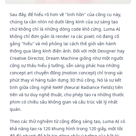
Sau đây, để hiểu rõ hơn về "linh hồn" của công cụ này,
chúng ta cần nhìn nó dưới lăng kính của sự sáng tạo
chứ không chỉ là những dòng code khô cứng. Luma AI
không chỉ đơn giản là render ra các pixel; nó đang cố
gắng "hiểu" và mô phỏng lại cách thế giới vận hành
thông qua lăng kính điện ảnh. Đối với một Designer hay
Creative Director, Dream Machine giống như một người
cộng sự thấu hiểu ý tưởng, sẵn sàng phác họa những
concept art chuyển động (motion concept) chỉ trong vài
phút thay vì hàng tuần dựng 3D thủ công. Nó là sự kết
tinh giữa công nghệ NeRF (Neural Radiance Fields) tiên
tiến và tư duy nghệ thuật, cho phép tạo ra những thước
phim có chiều sâu không gian và cấu trúc vật lý nhất
quán.
Theo các thử nghiệm từ cộng đồng sáng tạo, Luma AI có
khả năng tạo ra 120 khung hình trong 120 giây, một tốc
độ đủ nhanh để bắt kịp dòng chảy ý tưởng của bất kỳ