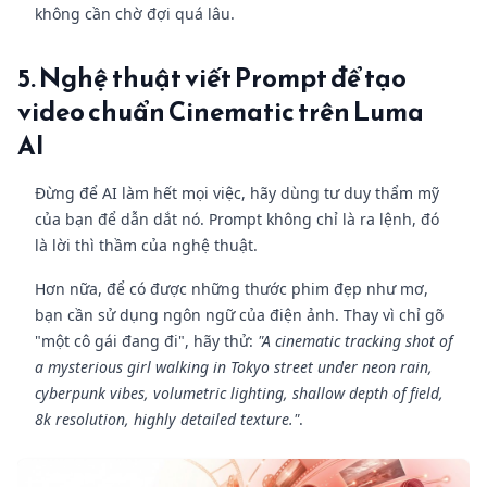
không cần chờ đợi quá lâu.
5. Nghệ thuật viết Prompt để tạo
video chuẩn Cinematic trên Luma
AI
Đừng để AI làm hết mọi việc, hãy dùng tư duy thẩm mỹ
của bạn để dẫn dắt nó. Prompt không chỉ là ra lệnh, đó
là lời thì thầm của nghệ thuật.
Hơn nữa, để có được những thước phim đẹp như mơ,
bạn cần sử dụng ngôn ngữ của điện ảnh. Thay vì chỉ gõ
"một cô gái đang đi", hãy thử:
"A cinematic tracking shot of
a mysterious girl walking in Tokyo street under neon rain,
cyberpunk vibes, volumetric lighting, shallow depth of field,
8k resolution, highly detailed texture."
.