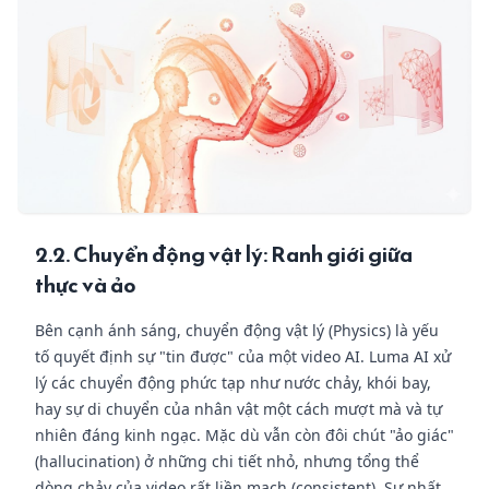
2.2. Chuyển động vật lý: Ranh giới giữa
thực và ảo
Bên cạnh ánh sáng, chuyển động vật lý (Physics) là yếu
tố quyết định sự "tin được" của một video AI. Luma AI xử
lý các chuyển động phức tạp như nước chảy, khói bay,
hay sự di chuyển của nhân vật một cách mượt mà và tự
nhiên đáng kinh ngạc. Mặc dù vẫn còn đôi chút "ảo giác"
(hallucination) ở những chi tiết nhỏ, nhưng tổng thể
dòng chảy của video rất liền mạch (consistent). Sự nhất