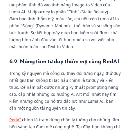
tác phẩm tĩnh đó vào tính năng Image-to-Video của
Luma AI. Midjourney lo phần "Tĩnh" (Static Beauty) –
đảm bảo tính thẩm mỹ, màu sắc, chi tiết; còn Luma AI lo
phần "Động" (Dynamic Motion) – thổi hồn và sự sống vào
bức tranh. Sự kết hợp này giúp bạn kiểm soát được chất
lượng hình ảnh đầu vào tốt hơn nhiều so với việc phó
mặc hoàn toàn cho Text-to-Video.
6.2. Nâng tầm tư duy thẩm mỹ cùng RedAI
Trong kỷ nguyên mà công cụ thay đổi từng ngày, thứ duy
nhất giữ bạn không bị lạc hậu chính là tư duy và kiến
thức. Để nắm bắt được những kỹ thuật prompting nâng
cao, cập nhật những xu hướng AI Art mới nhất hay tìm
kiếm những công cụ hỗ trợ đắc lực như Luma AI, bạn
cần một nguồn tài nguyên tin cậy.
RedAI
chính là trạm dừng chân lý tưởng cho những tâm
hồn sáng tạo đam mê công nghệ. Tại đây, bạn không chỉ