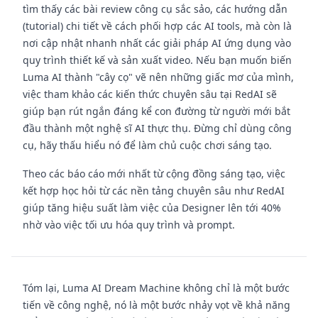
tìm thấy các bài review công cụ sắc sảo, các hướng dẫn
(tutorial) chi tiết về cách phối hợp các AI tools, mà còn là
nơi cập nhật nhanh nhất các giải pháp AI ứng dụng vào
quy trình thiết kế và sản xuất video. Nếu bạn muốn biến
Luma AI thành "cây cọ" vẽ nên những giấc mơ của mình,
việc tham khảo các kiến thức chuyên sâu tại RedAI sẽ
giúp bạn rút ngắn đáng kể con đường từ người mới bắt
đầu thành một nghệ sĩ AI thực thụ. Đừng chỉ dùng công
cụ, hãy thấu hiểu nó để làm chủ cuộc chơi sáng tạo.
Theo các báo cáo mới nhất từ cộng đồng sáng tạo, việc
kết hợp học hỏi từ các nền tảng chuyên sâu như RedAI
giúp tăng hiệu suất làm việc của Designer lên tới 40%
nhờ vào việc tối ưu hóa quy trình và prompt.
Tóm lại, Luma AI Dream Machine không chỉ là một bước
tiến về công nghệ, nó là một bước nhảy vọt về khả năng