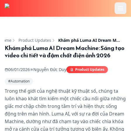
Trang chủ
Khám phá Luma AI Dream Machine: Sáng tạo video chi ti
Tính Năng
Home
Product Updates
Khám phá Luma AI Dream Machine: Sáng tạo video chi tiết và đậm chất điện ảnh 2026
Khám phá Luma AI Dream Machine: Sáng tạo
video chi tiết và đậm chất điện ảnh 2026
Cookbook
06/01/2026
Nguyễn Đức Duy
Product Updates
Bảng Giá
#
Automation
Hướng Dẫn
Trong thế giới của nghệ thuật kỹ thuật số, chúng ta
luôn khao khát tìm kiếm một chiếc cầu nối giữa những
Blog
giấc mơ chập chờn trong tâm trí và hiện thực sống
động trên màn hình. Luma AI, với sự ra đời của Dream
Machine, dường như đã chạm tay vào chiếc chìa khóa
mở ra cánh cửa của trí tưởng tượng vô biên ấy. Không
Đăng Nhập