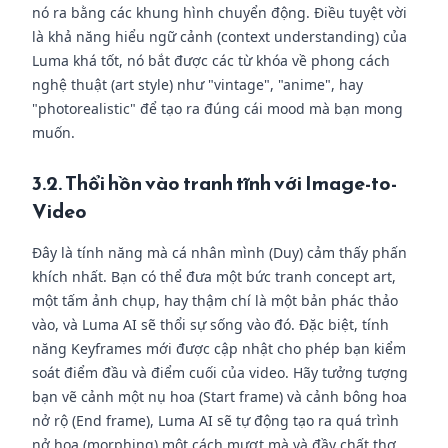
nó ra bằng các khung hình chuyển động. Điều tuyệt vời
là khả năng hiểu ngữ cảnh (context understanding) của
Luma khá tốt, nó bắt được các từ khóa về phong cách
nghệ thuật (art style) như "vintage", "anime", hay
"photorealistic" để tạo ra đúng cái mood mà bạn mong
muốn.
3.2. Thổi hồn vào tranh tĩnh với Image-to-
Video
Đây là tính năng mà cá nhân mình (Duy) cảm thấy phấn
khích nhất. Bạn có thể đưa một bức tranh concept art,
một tấm ảnh chụp, hay thậm chí là một bản phác thảo
vào, và Luma AI sẽ thổi sự sống vào đó. Đặc biệt, tính
năng Keyframes mới được cập nhật cho phép bạn kiểm
soát điểm đầu và điểm cuối của video. Hãy tưởng tượng
bạn vẽ cảnh một nụ hoa (Start frame) và cảnh bông hoa
nở rộ (End frame), Luma AI sẽ tự động tạo ra quá trình
nở hoa (morphing) một cách mượt mà và đầy chất thơ.