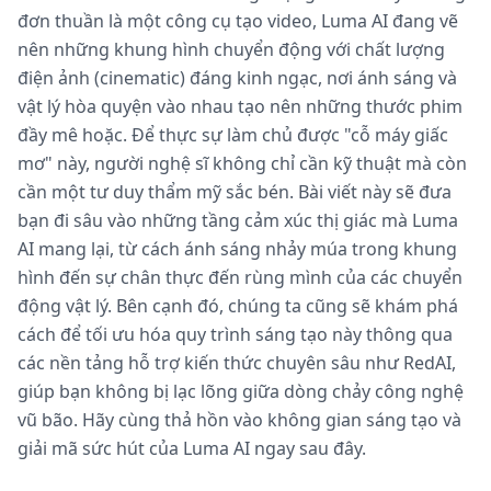
đơn thuần là một công cụ tạo video, Luma AI đang vẽ
nên những khung hình chuyển động với chất lượng
điện ảnh (cinematic) đáng kinh ngạc, nơi ánh sáng và
vật lý hòa quyện vào nhau tạo nên những thước phim
đầy mê hoặc. Để thực sự làm chủ được "cỗ máy giấc
mơ" này, người nghệ sĩ không chỉ cần kỹ thuật mà còn
cần một tư duy thẩm mỹ sắc bén. Bài viết này sẽ đưa
bạn đi sâu vào những tầng cảm xúc thị giác mà Luma
AI mang lại, từ cách ánh sáng nhảy múa trong khung
hình đến sự chân thực đến rùng mình của các chuyển
động vật lý. Bên cạnh đó, chúng ta cũng sẽ khám phá
cách để tối ưu hóa quy trình sáng tạo này thông qua
các nền tảng hỗ trợ kiến thức chuyên sâu như RedAI,
giúp bạn không bị lạc lõng giữa dòng chảy công nghệ
vũ bão. Hãy cùng thả hồn vào không gian sáng tạo và
giải mã sức hút của Luma AI ngay sau đây.