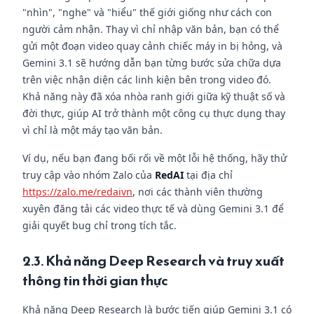
"nhìn", "nghe" và "hiểu" thế giới giống như cách con
người cảm nhận. Thay vì chỉ nhập văn bản, bạn có thể
gửi một đoạn video quay cảnh chiếc máy in bị hỏng, và
Gemini 3.1 sẽ hướng dẫn bạn từng bước sửa chữa dựa
trên việc nhận diện các linh kiện bên trong video đó.
Khả năng này đã xóa nhòa ranh giới giữa kỹ thuật số và
đời thực, giúp AI trở thành một công cụ thực dụng thay
vì chỉ là một máy tạo văn bản.
Ví dụ, nếu bạn đang bối rối về một lỗi hệ thống, hãy thử
truy cập vào nhóm Zalo của
RedAI
tại địa chỉ
https://zalo.me/redaivn
, nơi các thành viên thường
xuyên đăng tải các video thực tế và dùng Gemini 3.1 để
giải quyết bug chỉ trong tích tắc.
2.3. Khả năng Deep Research và truy xuất
thông tin thời gian thực
Khả năng Deep Research là bước tiến giúp Gemini 3.1 có