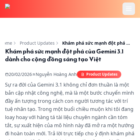
Trang chủ
Khám phá sức mạnh đột phá của Gemini 3.1 dành cho cộ
Tính Năng
Home
Product Updates
Khám phá sức mạnh đột phá của Gemini 3.1 dành cho cộng đồng sáng tạo Việt
Khám phá sức mạnh đột phá của Gemini 3.1
dành cho cộng đồng sáng tạo Việt
Cookbook
20/02/2026
Nguyễn Hoàng Anh
Product Updates
Bảng Giá
Sự ra đời của Gemini 3.1 không chỉ đơn thuần là một
bản cập nhật công nghệ, mà là một bước chuyển mình
Hướng Dẫn
đầy ấn tượng trong cách con người tương tác với trí
tuệ nhân tạo. Trong một buổi chiều muộn khi tôi đang
Blog
loay hoay với hàng tá tài liệu chuyên ngành cần tóm
tắt, sự xuất hiện của mô hình này đã mở ra một hướng
đi hoàn toàn mới. Trả lời trực tiếp cho ý định khám phá
Đăng Nhập