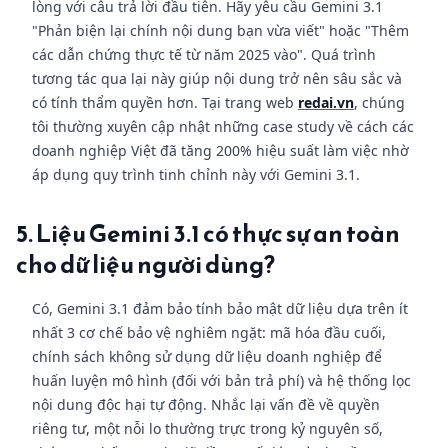
lòng với câu trả lời đầu tiên. Hãy yêu cầu Gemini 3.1
"Phản biện lại chính nội dung bạn vừa viết" hoặc "Thêm
các dẫn chứng thực tế từ năm 2025 vào". Quá trình
tương tác qua lại này giúp nội dung trở nên sâu sắc và
có tính thẩm quyền hơn. Tại trang web
redai.vn
, chúng
tôi thường xuyên cập nhật những case study về cách các
doanh nghiệp Việt đã tăng 200% hiệu suất làm việc nhờ
áp dụng quy trình tinh chỉnh này với Gemini 3.1.
5. Liệu Gemini 3.1 có thực sự an toàn
cho dữ liệu người dùng?
Có, Gemini 3.1 đảm bảo tính bảo mật dữ liệu dựa trên ít
nhất 3 cơ chế bảo vệ nghiêm ngặt: mã hóa đầu cuối,
chính sách không sử dụng dữ liệu doanh nghiệp để
huấn luyện mô hình (đối với bản trả phí) và hệ thống lọc
nội dung độc hại tự động. Nhắc lại vấn đề về quyền
riêng tư, một nỗi lo thường trực trong kỷ nguyên số,