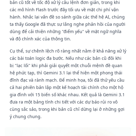
bản cũ tốt về tốc độ xử lý câu lệnh đơn giản, trong khi
các mô hình Flash trước đây tối ưu về mặt chi phí vận
hành. Nhắc lại vấn đề so sánh giữa các thế hệ AI, chúng
ta thấy Google đã thực sự lắng nghe phản hồi của người
dùng để cải thiện những "điểm yếu" về mặt ngữ nghĩa
và độ chính xác của thông tin.
Cụ thể, sự chênh lệch rõ ràng nhất nằm ở khả năng xử lý
các bài toán logic đa bước. Nếu như các bản cũ đôi khi
bị "lạc lối" khi phải giải quyết một chuỗi mệnh đề quan
hệ phức tạp, thì Gemini 3.1 lại thể hiện một phong thái
đĩnh đạc và rành mạch. Để minh họa, tôi đã thử yêu cầu
cả hai phiên bản lập một kế hoạch tài chính cho một hộ
gia đình với 15 biến số khác nhau. Kết quả là Gemini 3.1
đưa ra một bảng tính chi tiết với các dự báo rủi ro vô
cùng sắc sảo, trong khi bản cũ chỉ dừng lại ở những gợi
ý chung chung.