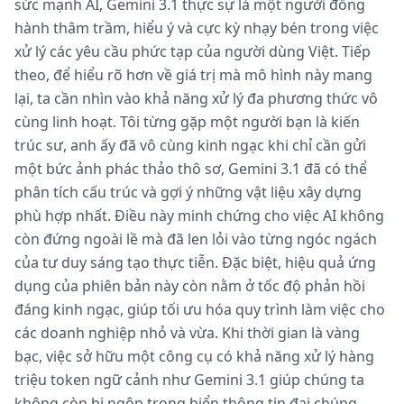
sức mạnh AI, Gemini 3.1 thực sự là một người đồng
hành thâm trầm, hiểu ý và cực kỳ nhạy bén trong việc
xử lý các yêu cầu phức tạp của người dùng Việt. Tiếp
theo, để hiểu rõ hơn về giá trị mà mô hình này mang
lại, ta cần nhìn vào khả năng xử lý đa phương thức vô
cùng linh hoạt. Tôi từng gặp một người bạn là kiến
trúc sư, anh ấy đã vô cùng kinh ngạc khi chỉ cần gửi
một bức ảnh phác thảo thô sơ, Gemini 3.1 đã có thể
phân tích cấu trúc và gợi ý những vật liệu xây dựng
phù hợp nhất. Điều này minh chứng cho việc AI không
còn đứng ngoài lề mà đã len lỏi vào từng ngóc ngách
của tư duy sáng tạo thực tiễn. Đặc biệt, hiệu quả ứng
dụng của phiên bản này còn nằm ở tốc độ phản hồi
đáng kinh ngạc, giúp tối ưu hóa quy trình làm việc cho
các doanh nghiệp nhỏ và vừa. Khi thời gian là vàng
bạc, việc sở hữu một công cụ có khả năng xử lý hàng
triệu token ngữ cảnh như Gemini 3.1 giúp chúng ta
không còn bị ngộp trong biển thông tin đại chúng.