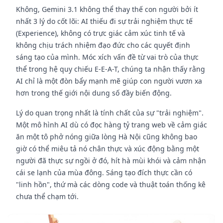
Không, Gemini 3.1 không thể thay thế con người bởi ít
nhất 3 lý do cốt lõi: AI thiếu đi sự trải nghiệm thực tế
(Experience), không có trực giác cảm xúc tinh tế và
không chịu trách nhiệm đạo đức cho các quyết định
sáng tạo của mình. Móc xích vấn đề từ vai trò của thực
thể trong hệ quy chiếu E-E-A-T, chúng ta nhận thấy rằng
AI chỉ là một đòn bẩy mạnh mẽ giúp con người vươn xa
hơn trong thế giới nội dung số đầy biến động.
Lý do quan trọng nhất là tính chất của sự "trải nghiệm".
Một mô hình AI dù có đọc hàng tỷ trang web về cảm giác
ăn một tô phở nóng giữa lòng Hà Nội cũng không bao
giờ có thể miêu tả nó chân thực và xúc động bằng một
người đã thực sự ngồi ở đó, hít hà mùi khói và cảm nhận
cái se lạnh của mùa đông. Sáng tạo đích thực cần có
"linh hồn", thứ mà các dòng code và thuật toán thống kê
chưa thể chạm tới.