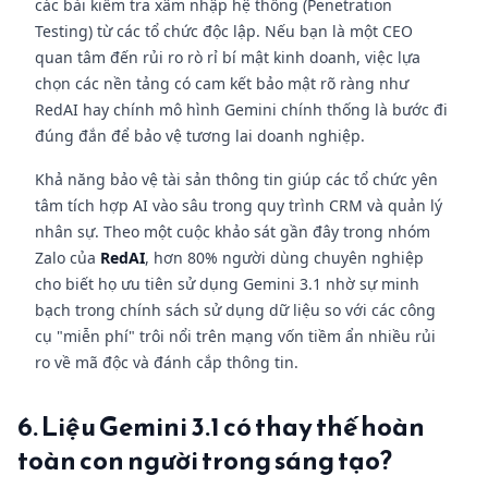
các bài kiểm tra xâm nhập hệ thống (Penetration
Testing) từ các tổ chức độc lập. Nếu bạn là một CEO
quan tâm đến rủi ro rò rỉ bí mật kinh doanh, việc lựa
chọn các nền tảng có cam kết bảo mật rõ ràng như
RedAI hay chính mô hình Gemini chính thống là bước đi
đúng đắn để bảo vệ tương lai doanh nghiệp.
Khả năng bảo vệ tài sản thông tin giúp các tổ chức yên
tâm tích hợp AI vào sâu trong quy trình CRM và quản lý
nhân sự. Theo một cuộc khảo sát gần đây trong nhóm
Zalo của
RedAI
, hơn 80% người dùng chuyên nghiệp
cho biết họ ưu tiên sử dụng Gemini 3.1 nhờ sự minh
bạch trong chính sách sử dụng dữ liệu so với các công
cụ "miễn phí" trôi nổi trên mạng vốn tiềm ẩn nhiều rủi
ro về mã độc và đánh cắp thông tin.
6. Liệu Gemini 3.1 có thay thế hoàn
toàn con người trong sáng tạo?