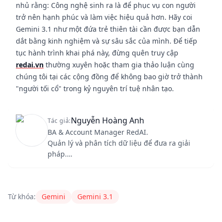
nhủ rằng: Công nghệ sinh ra là để phục vụ con người
trở nên hạnh phúc và làm việc hiệu quả hơn. Hãy coi
Gemini 3.1 như một đứa trẻ thiên tài cần được bạn dẫn
dắt bằng kinh nghiệm và sự sâu sắc của mình. Để tiếp
tục hành trình khai phá này, đừng quên truy cập
redai.vn
thường xuyên hoặc tham gia thảo luận cùng
chúng tôi tại các cộng đồng để không bao giờ trở thành
"người tối cổ" trong kỷ nguyên trí tuệ nhân tạo.
Nguyễn Hoàng Anh
Tác giả:
BA & Account Manager RedAI.
Quản lý và phân tích dữ liệu để đưa ra giải
pháp.
"Tôi tin vào sự thay đổi tích cực của con người
Content Author
RedAI
hoanganh226611@gmail.com
trong cuộc sống".
Từ khóa:
Gemini
Gemini 3.1