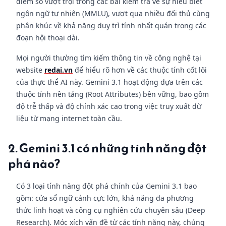
điểm số vượt trội trong các bài kiểm tra về sự hiểu biết
ngôn ngữ tự nhiên (MMLU), vượt qua nhiều đối thủ cùng
phân khúc về khả năng duy trì tính nhất quán trong các
đoạn hội thoại dài.
Mọi người thường tìm kiếm thông tin về công nghệ tại
website
redai.vn
để hiểu rõ hơn về các thuộc tính cốt lõi
của thực thể AI này. Gemini 3.1 hoạt động dựa trên các
thuộc tính nền tảng (Root Attributes) bền vững, bao gồm
độ trễ thấp và độ chính xác cao trong việc truy xuất dữ
liệu từ mạng internet toàn cầu.
2. Gemini 3.1 có những tính năng đột
phá nào?
Có 3 loại tính năng đột phá chính của Gemini 3.1 bao
gồm: cửa sổ ngữ cảnh cực lớn, khả năng đa phương
thức linh hoạt và công cụ nghiên cứu chuyên sâu (Deep
Research). Móc xích vấn đề từ các tính năng này, chúng