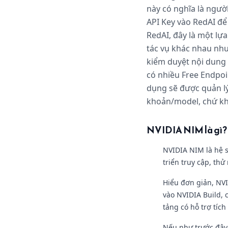
này có nghĩa là người
API Key vào RedAI đ
RedAI, đây là một lự
tác vụ khác nhau như:
kiểm duyệt nội dung 
có nhiều Free Endpoi
dụng sẽ được quản lý
khoản/model, chứ kh
NVIDIA NIM là gì?
NVIDIA NIM là hệ s
triển truy cập, th
Hiểu đơn giản, NV
vào NVIDIA Build, 
tảng có hỗ trợ tích
Nếu như trước đây