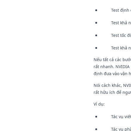
Test định
Test khả n
Test tốc đ
Test khả n
Nếu tất cả các bướ
rất nhanh. NVIDIA
định đưa vào vận 
Nói cách khác, NV
rất hữu ích để ngư
Ví dụ:
Tác vụ viế
Tác vụ phâ