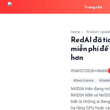
Trang chủ
RedAI đã tích hợp NV
Home
Product Upda
RedAI đã t
miễn phí để
hơn
04/07/2026
RedAI
#
Data Science
#
Updat
NVIDIA hiện đang mở
NVIDIA NIM và NVIDIA
biệt là những ai đa
hạ tầng GPU hoặc các 