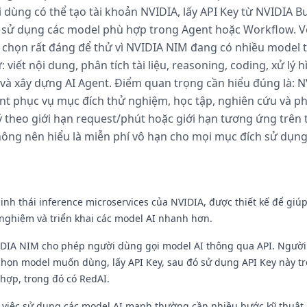
 dùng có thể tạo tài khoản NVIDIA, lấy API Key từ NVIDIA B
ể sử dụng các model phù hợp trong Agent hoặc Workflow. V
a chọn rất đáng để thử vì NVIDIA NIM đang có nhiều model
 viết nội dung, phân tích tài liệu, reasoning, coding, xử lý 
và xây dựng AI Agent. Điểm quan trọng cần hiểu đúng là: 
nt phục vụ mục đích thử nghiệm, học tập, nghiên cứu và phá
 theo giới hạn request/phút hoặc giới hạn tương ứng trên 
ông nên hiểu là miễn phí vô hạn cho mọi mục đích sử dụng
inh thái inference microservices của NVIDIA, được thiết kế để giú
ử nghiệm và triển khai các model AI nhanh hơn.
IDIA NIM cho phép người dùng gọi model AI thông qua API. Người
chọn model muốn dùng, lấy API Key, sau đó sử dụng API Key này t
 hợp, trong đó có RedAI.
 việc sử dụng các model AI mạnh thường cần nhiều bước kỹ thuật