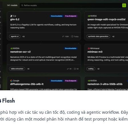
 Flash
phù hợp với các tác vụ cần tốc độ, coding và agentic workflow. Đây
ười dùng cần một model phản hồi nhanh để test prompt hoặc kiểm 