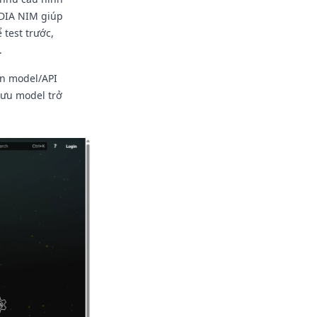
IDIA NIM giúp
 test trước,
.
ồn model/API
 ưu model trở