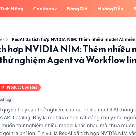
Tính Năng
Cookbook
Bảng Giá
Hướng Dẫn
B
IDIA NIM: Thêm nhiều model AI miễn phí để thử nghiệm Ag
tes
ích hợp NVIDIA NIM: Thêm nhiều 
 thử nghiệm Agent và Workflow li
Product Updates
ed Tag
 quyền truy cập thử nghiệm cho rất nhiều model AI thông 
 API Catalog. Đây là một lựa chọn rất đáng chú ý cho ngườ
ng muốn thử nghiệm nhiều model khác nhau mà chưa muốn 
gói trả phí lớn. Tin vui là RedAI đã tích hợp NVIDIA NIM và