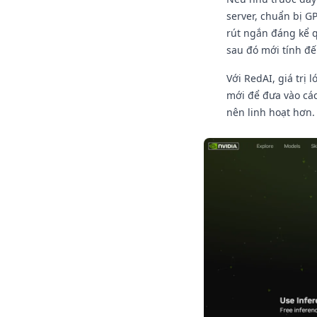
server, chuẩn bị G
rút ngắn đáng kể q
sau đó mới tính đế
Với RedAI, giá tr
mới để đưa vào các
nên linh hoạt hơn.