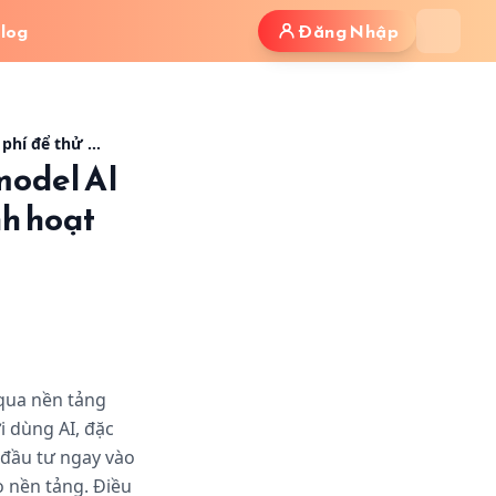
log
Đăng Nhập
ent và Workflow linh hoạt hơn
- Hình ảnh minh họa bài viết
RedAI đã tích hợp NVIDIA NIM: Thêm nhiều model AI miễn phí để thử nghiệm Agent và Workflow linh hoạt hơn
model AI
nh hoạt
qua nền tảng
i dùng AI, đặc
đầu tư ngay vào
o nền tảng. Điều