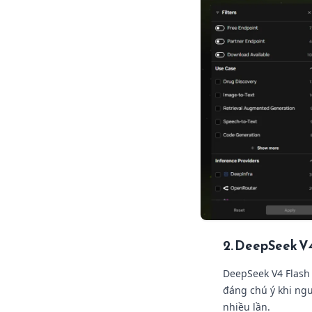
2. DeepSeek V4
DeepSeek V4 Flash 
đáng chú ý khi ng
nhiều lần.