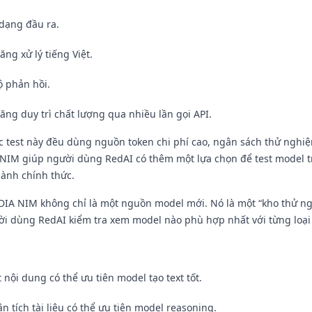
 dạng đầu ra.
ăng xử lý tiếng Việt.
ộ phản hồi.
ăng duy trì chất lượng qua nhiều lần gọi API.
c test này đều dùng nguồn token chi phí cao, ngân sách thử nghiệ
 NIM giúp người dùng RedAI có thêm một lựa chọn để test model t
hành chính thức.
IDIA NIM không chỉ là một nguồn model mới. Nó là một “kho thử n
ời dùng RedAI kiểm tra xem model nào phù hợp nhất với từng loại 
t nội dung có thể ưu tiên model tạo text tốt.
n tích tài liệu có thể ưu tiên model reasoning.