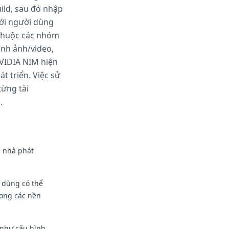
uild, sau đó nhập
ới người dùng
 thuộc các nhóm
hình ảnh/video,
NVIDIA NIM hiện
t triển. Việc sử
từng tài
.
p nhà phát
 dùng có thể
rong các nền
 như cấu hình