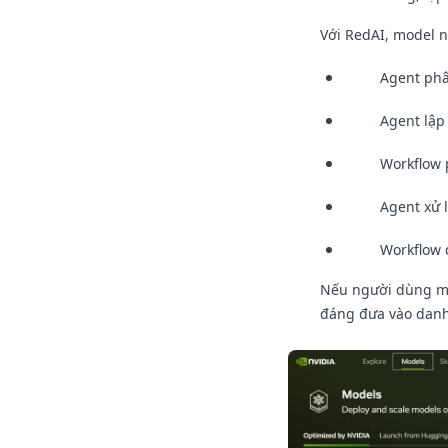
Với RedAI, model n
Agent phâ
Agent lập 
Workflow p
Agent xử 
Workflow 
Nếu người dùng muố
đáng đưa vào danh 