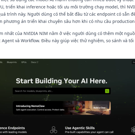
PU, triển khai inference hoặc tối ưu môi trường chạy model, thì NV
uá trình này. Người dùng có thể bắt đầu từ các endpoint có sẵn để
n phương án triển khai chuyên sâu hơn khi có nhu cầu production
ị lớn nhất của NVIDIA NIM nằm ở việc người dùng có thêm một ngu
 Agent và Workflow. Điều này giúp việc thử nghiệm, so sánh và tối