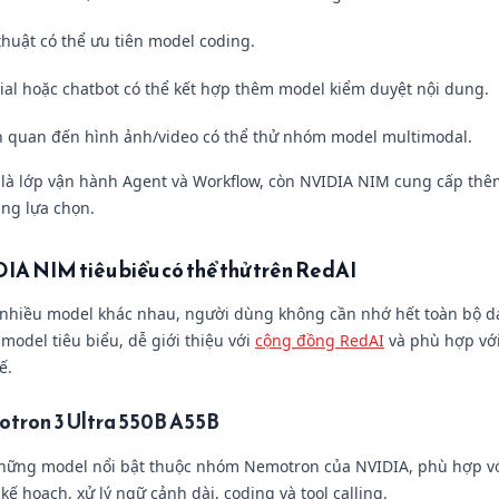
thuật có thể ưu tiên model coding.
cial hoặc chatbot có thể kết hợp thêm model kiểm duyệt nội dung.
ên quan đến hình ảnh/video có thể thử nhóm model multimodal.
ò là lớp vận hành Agent và Workflow, còn NVIDIA NIM cung cấp th
ng lựa chọn.
A NIM tiêu biểu có thể thử trên RedAI
 nhiều model khác nhau, người dùng không cần nhớ hết toàn bộ d
model tiêu biểu, dễ giới thiệu với
cộng đồng RedAI
và phù hợp vớ
ế.
tron 3 Ultra 550B A55B
những model nổi bật thuộc nhóm Nemotron của NVIDIA, phù hợp với
kế hoạch, xử lý ngữ cảnh dài, coding và tool calling.