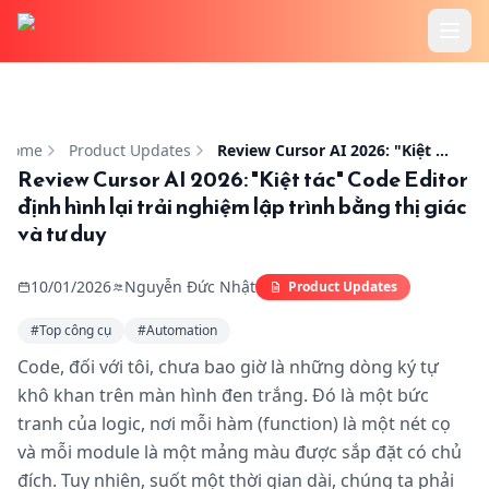
Trang chủ
Review Cursor AI 2026: "Kiệt tác" Code Editor định hình lạ
Tính Năng
Home
Product Updates
Review Cursor AI 2026: "Kiệt tác" Code Editor định hình lại trải nghiệm lập trình bằng thị giác và tư duy
Review Cursor AI 2026: "Kiệt tác" Code Editor
định hình lại trải nghiệm lập trình bằng thị giác
Cookbook
và tư duy
Bảng Giá
10/01/2026
Nguyễn Đức Nhật
Product Updates
Hướng Dẫn
#
Top công cụ
#
Automation
Code, đối với tôi, chưa bao giờ là những dòng ký tự
Blog
khô khan trên màn hình đen trắng. Đó là một bức
tranh của logic, nơi mỗi hàm (function) là một nét cọ
và mỗi module là một mảng màu được sắp đặt có chủ
đích. Tuy nhiên, suốt một thời gian dài, chúng ta phải
Đăng Nhập