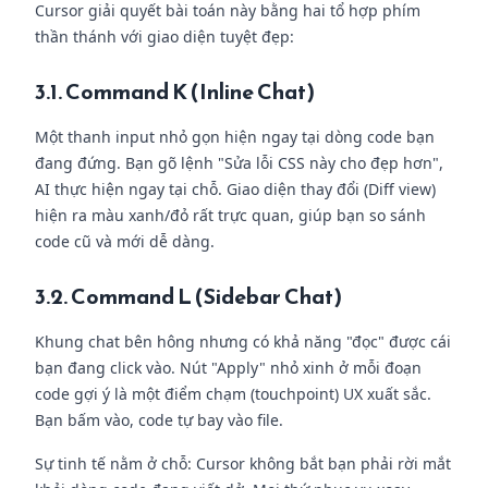
Cursor giải quyết bài toán này bằng hai tổ hợp phím
thần thánh với giao diện tuyệt đẹp:
3.1. Command K (Inline Chat)
Một thanh input nhỏ gọn hiện ngay tại dòng code bạn
đang đứng. Bạn gõ lệnh "Sửa lỗi CSS này cho đẹp hơn",
AI thực hiện ngay tại chỗ. Giao diện thay đổi (Diff view)
hiện ra màu xanh/đỏ rất trực quan, giúp bạn so sánh
code cũ và mới dễ dàng.
3.2. Command L (Sidebar Chat)
Khung chat bên hông nhưng có khả năng "đọc" được cái
bạn đang click vào. Nút "Apply" nhỏ xinh ở mỗi đoạn
code gợi ý là một điểm chạm (touchpoint) UX xuất sắc.
Bạn bấm vào, code tự bay vào file.
Sự tinh tế nằm ở chỗ: Cursor không bắt bạn phải rời mắt