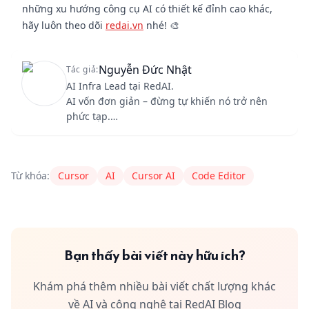
những xu hướng công cụ AI có thiết kế đỉnh cao khác,
hãy luôn theo dõi
redai.vn
nhé! 🎨
Nguyễn Đức Nhật
Tác giả:
AI Infra Lead tại RedAI.
AI vốn đơn giản – đừng tự khiến nó trở nên
phức tạp.
Tự động hóa công việc, AI làm mình cứ
"chill"
Content Author
RedAI
nguyentrunghieu2003tra@gmail.c
thôi.
Từ khóa:
Cursor
AI
Cursor AI
Code Editor
Bạn thấy bài viết này hữu ích?
Khám phá thêm nhiều bài viết chất lượng khác
về AI và công nghệ tại RedAI Blog