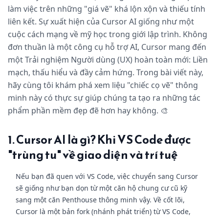
làm việc trên những "giá vẽ" khá lộn xộn và thiếu tính
liên kết. Sự xuất hiện của Cursor AI giống như một
cuộc cách mạng về mỹ học trong giới lập trình. Không
đơn thuần là một công cụ hỗ trợ AI, Cursor mang đến
một Trải nghiệm Người dùng (UX) hoàn toàn mới: Liền
mạch, thấu hiểu và đầy cảm hứng. Trong bài viết này,
hãy cùng tôi khám phá xem liệu "chiếc cọ vẽ" thông
minh này có thực sự giúp chúng ta tạo ra những tác
phẩm phần mềm đẹp đẽ hơn hay không. 🎨
1. Cursor AI là gì? Khi VS Code được
"trùng tu" về giao diện và trí tuệ
Nếu bạn đã quen với VS Code, việc chuyển sang Cursor
sẽ giống như bạn dọn từ một căn hộ chung cư cũ kỹ
sang một căn Penthouse thông minh vậy. Về cốt lõi,
Cursor là một bản fork (nhánh phát triển) từ VS Code,