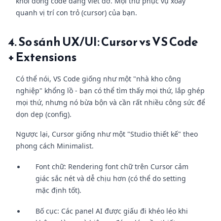
khỏi dòng code đang viết dở. Mọi thứ phục vụ xoay
quanh vị trí con trỏ (cursor) của bạn.
4. So sánh UX/UI: Cursor vs VS Code
+ Extensions
Có thể nói, VS Code giống như một "nhà kho công
nghiệp" khổng lồ - bạn có thể tìm thấy mọi thứ, lắp ghép
mọi thứ, nhưng nó bừa bộn và cần rất nhiều công sức để
dọn dẹp (config).
Ngược lại, Cursor giống như một "Studio thiết kế" theo
phong cách Minimalist.
Font chữ: Rendering font chữ trên Cursor cảm
giác sắc nét và dễ chịu hơn (có thể do setting
mặc định tốt).
Bố cục: Các panel AI được giấu đi khéo léo khi