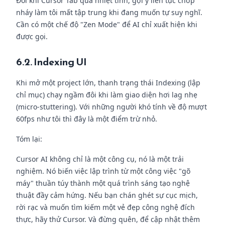
Đôi khi Cursor Tab quá nhiệt tình, gợi ý liên tục chớp
nháy làm tôi mất tập trung khi đang muốn tự suy nghĩ.
Cần có một chế độ "Zen Mode" để AI chỉ xuất hiện khi
được gọi.
6.2. Indexing UI
Khi mở một project lớn, thanh trạng thái Indexing (lập
chỉ mục) chạy ngầm đôi khi làm giao diện hơi lag nhẹ
(micro-stuttering). Với những người khó tính về độ mượt
60fps như tôi thì đây là một điểm trừ nhỏ.
Tóm lại:
Cursor AI không chỉ là một công cụ, nó là một trải
nghiệm. Nó biến việc lập trình từ một công việc "gõ
máy" thuần túy thành một quá trình sáng tạo nghệ
thuật đầy cảm hứng. Nếu bạn chán ghét sự cục mịch,
rời rạc và muốn tìm kiếm một vẻ đẹp công nghệ đích
thực, hãy thử Cursor. Và đừng quên, để cập nhật thêm