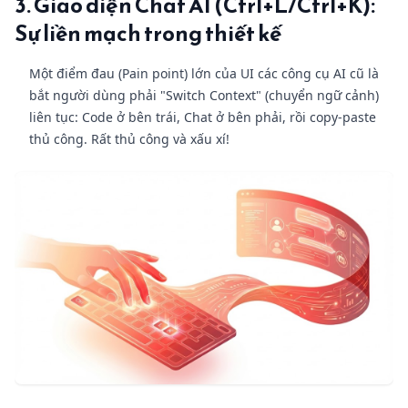
3. Giao diện Chat AI (Ctrl+L/Ctrl+K):
Sự liền mạch trong thiết kế
Một điểm đau (Pain point) lớn của UI các công cụ AI cũ là
bắt người dùng phải "Switch Context" (chuyển ngữ cảnh)
liên tục: Code ở bên trái, Chat ở bên phải, rồi copy-paste
thủ công. Rất thủ công và xấu xí!