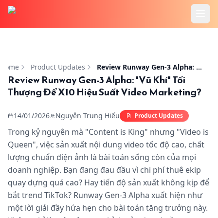
Trang chủ
Review Runway Gen-3 Alpha: "Vũ Khí" Tối Thượng Để X10
Tính Năng
Home
Product Updates
Review Runway Gen-3 Alpha: "Vũ Khí" Tối Thượng Để X10 Hiệu Suất Video Marketing?
Review Runway Gen-3 Alpha: "Vũ Khí" Tối
Thượng Để X10 Hiệu Suất Video Marketing?
Cookbook
14/01/2026
Nguyễn Trung Hiếu
Product Updates
Bảng Giá
Trong kỷ nguyên mà "Content is King" nhưng "Video is
Queen", việc sản xuất nội dung video tốc độ cao, chất
Hướng Dẫn
lượng chuẩn điện ảnh là bài toán sống còn của mọi
doanh nghiệp. Bạn đang đau đầu vì chi phí thuê ekip
Blog
quay dựng quá cao? Hay tiến độ sản xuất không kịp để
bắt trend TikTok? Runway Gen-3 Alpha xuất hiện như
một lời giải đầy hứa hẹn cho bài toán tăng trưởng này.
Đăng Nhập