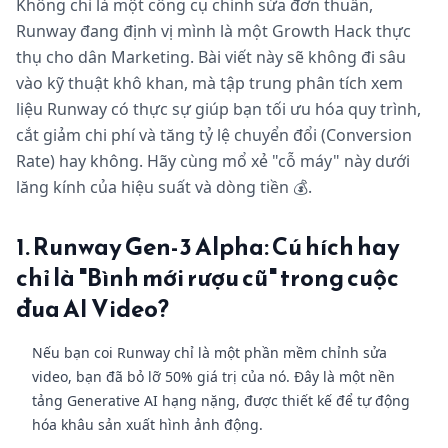
Không chỉ là một công cụ chỉnh sửa đơn thuần,
Runway đang định vị mình là một Growth Hack thực
thụ cho dân Marketing. Bài viết này sẽ không đi sâu
vào kỹ thuật khô khan, mà tập trung phân tích xem
liệu Runway có thực sự giúp bạn tối ưu hóa quy trình,
cắt giảm chi phí và tăng tỷ lệ chuyển đổi (Conversion
Rate) hay không. Hãy cùng mổ xẻ "cỗ máy" này dưới
lăng kính của hiệu suất và dòng tiền 💰.
1. Runway Gen-3 Alpha: Cú hích hay
chỉ là "Bình mới rượu cũ" trong cuộc
đua AI Video?
Nếu bạn coi Runway chỉ là một phần mềm chỉnh sửa
video, bạn đã bỏ lỡ 50% giá trị của nó. Đây là một nền
tảng Generative AI hạng nặng, được thiết kế để tự động
hóa khâu sản xuất hình ảnh động.