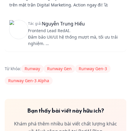
trên mặt trận Digital Marketing. Action ngay đi! 🚀
Nguyễn Trung Hiếu
Tác giả:
Frontend Lead RedAI.
Đảm bảo UX/UI hệ thống mượt mà, tối ưu trải
nghiệm.
"Bài toán nào cũng có lời giải; quan trọng là
Content Author
RedAI
nguyentrungghieuit03@gmail.com
bạn có dám đối diện và giải nó hay không".
Từ khóa:
Runway
Runway Gen
Runway Gen-3
Runway Gen-3 Alpha
Bạn thấy bài viết này hữu ích?
Khám phá thêm nhiều bài viết chất lượng khác