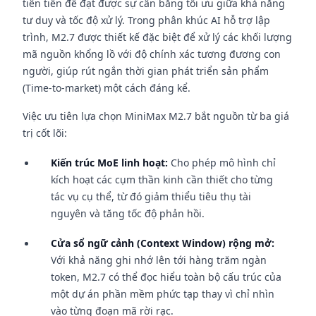
tiên tiến để đạt được sự cân bằng tối ưu giữa khả năng
tư duy và tốc độ xử lý. Trong phân khúc AI hỗ trợ lập
trình, M2.7 được thiết kế đặc biệt để xử lý các khối lượng
mã nguồn khổng lồ với độ chính xác tương đương con
người, giúp rút ngắn thời gian phát triển sản phẩm
(Time-to-market) một cách đáng kể.
Việc ưu tiên lựa chọn MiniMax M2.7 bắt nguồn từ ba giá
trị cốt lõi:
Kiến trúc MoE linh hoạt:
Cho phép mô hình chỉ
kích hoạt các cụm thần kinh cần thiết cho từng
tác vụ cụ thể, từ đó giảm thiểu tiêu thụ tài
nguyên và tăng tốc độ phản hồi.
Cửa sổ ngữ cảnh (Context Window) rộng mở:
Với khả năng ghi nhớ lên tới hàng trăm ngàn
token, M2.7 có thể đọc hiểu toàn bộ cấu trúc của
một dự án phần mềm phức tạp thay vì chỉ nhìn
vào từng đoạn mã rời rạc.