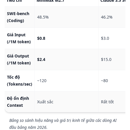
Tiêu chí
MiniMax M2.7
Claude 3.5 So
SWE-bench
48.5%
46.2%
(Coding)
Giá Input
$0.8
$3.0
(/1M token)
Giá Output
$2.4
$15.0
(/1M token)
Tốc độ
~120
~80
(Tokens/sec)
Độ ổn định
Xuất sắc
Rất tốt
Context
Bảng so sánh hiệu năng và giá trị kinh tế giữa các dòng AI
đầu bảng năm 2026.