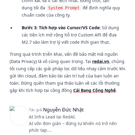
chính xác và ít sai lệch nhất. Đồng thời, tận
dụng tối đa
để định nghĩa quy
System Prompt
chuẩn code của công ty.
Bước 3: Tích hợp vào Cursor/VS Code:
Sử dụng
các tiện ích mở rộng hỗ trợ Custom API để đưa
M2.7 vào làm trợ lý viết code thời gian thực.
Trong quá trình triển khai, vấn đề bảo mật mã nguồn
(Data Privacy) là vô cùng quan trọng. Tại
redai.vn
, chúng
tôi cung cấp các giải pháp lọc dữ liệu nhạy cảm trước khi
gửi lên cloud, đảm bảo tài sản trí tuệ của bạn luôn an
toàn. Đừng quên tham gia thảo luận về các lỗi thường
gặp khi tích hợp tại cộng đồng
Cái Bang Công Nghệ
.
Nguyễn Đức Nhật
Tác giả:
AI Infra Lead tại RedAI.
AI vốn đơn giản – đừng tự khiến nó trở nên
phức tạp.