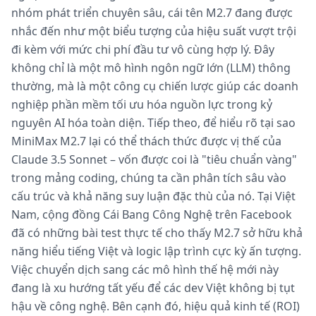
nhóm phát triển chuyên sâu, cái tên M2.7 đang được
nhắc đến như một biểu tượng của hiệu suất vượt trội
đi kèm với mức chi phí đầu tư vô cùng hợp lý. Đây
không chỉ là một mô hình ngôn ngữ lớn (LLM) thông
thường, mà là một công cụ chiến lược giúp các doanh
nghiệp phần mềm tối ưu hóa nguồn lực trong kỷ
nguyên AI hóa toàn diện. Tiếp theo, để hiểu rõ tại sao
MiniMax M2.7 lại có thể thách thức được vị thế của
Claude 3.5 Sonnet – vốn được coi là "tiêu chuẩn vàng"
trong mảng coding, chúng ta cần phân tích sâu vào
cấu trúc và khả năng suy luận đặc thù của nó. Tại Việt
Nam, cộng đồng Cái Bang Công Nghệ trên Facebook
đã có những bài test thực tế cho thấy M2.7 sở hữu khả
năng hiểu tiếng Việt và logic lập trình cực kỳ ấn tượng.
Việc chuyển dịch sang các mô hình thế hệ mới này
đang là xu hướng tất yếu để các dev Việt không bị tụt
hậu về công nghệ. Bên cạnh đó, hiệu quả kinh tế (ROI)