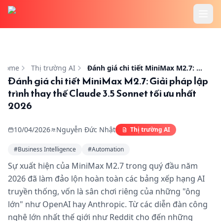
Trang chủ
Đánh giá chi tiết MiniMax M2.7: Giải pháp lập trình thay 
Tính Năng
Home
Thị trường AI
Đánh giá chi tiết MiniMax M2.7: Giải pháp lập trình thay thế Claude 3.5 Sonnet tối ưu nhất 2026
Đánh giá chi tiết MiniMax M2.7: Giải pháp lập
trình thay thế Claude 3.5 Sonnet tối ưu nhất
Cookbook
2026
Bảng Giá
10/04/2026
Nguyễn Đức Nhật
Thị trường AI
Hướng Dẫn
#
Business Intelligence
#
Automation
Sự xuất hiện của MiniMax M2.7 trong quý đầu năm
Blog
2026 đã làm đảo lộn hoàn toàn các bảng xếp hạng AI
truyền thống, vốn là sân chơi riêng của những "ông
lớn" như OpenAI hay Anthropic. Từ các diễn đàn công
nghệ lớn nhất thế giới như Reddit cho đến những
Đăng Nhập