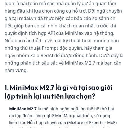
luôn là bài toán mà các nhà quản lý dự án quan tâm
hàng đầu khi lựa chọn công cụ hỗ trợ. Đội ngũ chuyên
gia tại redai.vn đã thực hiện các báo cáo so sánh chi
tiết, giúp bạn có cái nhìn khách quan nhất trước khi
quyết định tích hợp API của MiniMax vào hệ thống.
Nếu bạn cần hỗ trợ về mặt kỹ thuật hoặc muốn nhận
những thủ thuật Prompt độc quyền, hãy tham gia
ngay nhóm Zalo RedAI để được đồng hành. Dưới đây là
những phân tích sâu sắc về MiniMax M2.7 mà bạn cần
nắm vững.
1. MiniMax M2.7 là gì và tại sao giới
lập trình lại ưu tiên lựa chọn?
MiniMax M2.7
là mô hình ngôn ngữ lớn thế hệ thứ hai
do tập đoàn công nghệ MiniMax phát triển, sử dụng
kiến trúc Hỗn hợp chuyên gia (Mixture of Experts - MoE)