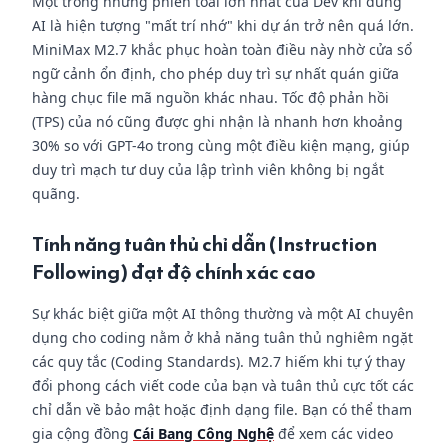
Một trong những phiền toái lớn nhất của Dev khi dùng
AI là hiện tượng "mất trí nhớ" khi dự án trở nên quá lớn.
MiniMax M2.7 khắc phục hoàn toàn điều này nhờ cửa sổ
ngữ cảnh ổn định, cho phép duy trì sự nhất quán giữa
hàng chục file mã nguồn khác nhau. Tốc độ phản hồi
(TPS) của nó cũng được ghi nhận là nhanh hơn khoảng
30% so với GPT-4o trong cùng một điều kiện mạng, giúp
duy trì mạch tư duy của lập trình viên không bị ngắt
quãng.
Tính năng tuân thủ chỉ dẫn (Instruction
Following) đạt độ chính xác cao
Sự khác biệt giữa một AI thông thường và một AI chuyên
dụng cho coding nằm ở khả năng tuân thủ nghiêm ngặt
các quy tắc (Coding Standards). M2.7 hiếm khi tự ý thay
đổi phong cách viết code của bạn và tuân thủ cực tốt các
chỉ dẫn về bảo mật hoặc định dạng file. Bạn có thể tham
gia cộng đồng
Cái Bang Công Nghệ
để xem các video