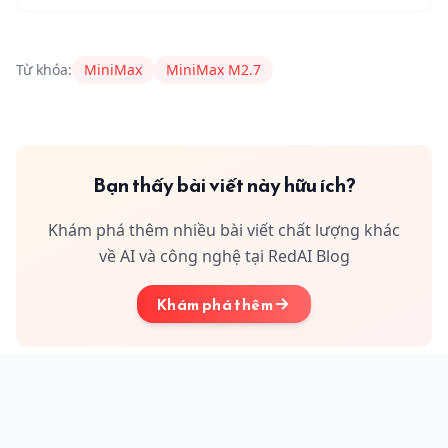
Tự động hóa công việc, AI làm mình cứ
"chill"
Content Author
RedAI
nguyentrunghieu2003tra@gmail.c
thôi.
Từ khóa:
MiniMax
MiniMax M2.7
Bạn thấy bài viết này hữu ích?
Khám phá thêm nhiều bài viết chất lượng khác
về AI và công nghệ tại RedAI Blog
Khám phá thêm