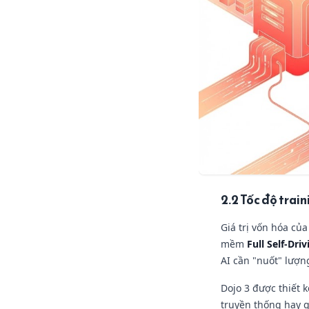
2.2 Tốc độ trai
Giá trị vốn hóa củ
mềm
Full Self-Dri
AI cần "nuốt" lượn
Dojo 3 được thiết 
truyền thống hay g