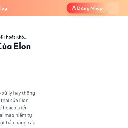
log
Đăng Nhập
ng Kim Cô" NVIDIA
- Hình ảnh minh họa bài viết
Phân Tích Chiến Lược Dojo 3: Canh Bạc Tỷ Đô Của Elon Musk Để Thoát Khỏi "Vòng Kim Cô" NVIDIA
Của Elon
 xử lý hay thông
thái của Elon
ế hoạch triển
 lại mạo hiểm tự
một bản nâng cấp