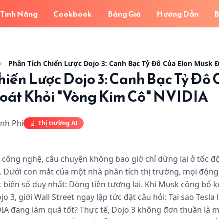
Tính Năng
Cookbook
Bảng Giá
Hướng Dẫn
B
 Dojo 3: Canh Bạc Tỷ Đô Của Elon Musk Để Thoát Khỏi "Vò
hiến Lược Dojo 3: Canh Bạc Tỷ Đô 
oát Khỏi "Vòng Kim Cô" NVIDIA
nh Phi
Thị trường AI
ư công nghệ, câu chuyện không bao giờ chỉ dừng lại ở tốc độ
. Dưới con mắt của một nhà phân tích thị trường, mọi động 
biến số duy nhất: Dòng tiền tương lai. Khi Musk công bố k
jo 3, giới Wall Street ngay lập tức đặt câu hỏi: Tại sao Tesla
IDIA đang làm quá tốt? Thực tế, Dojo 3 không đơn thuần là 