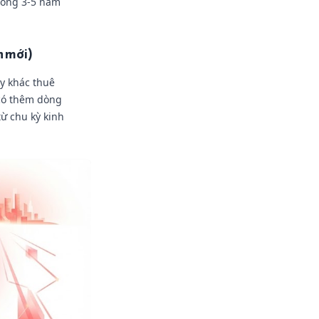
trong 3-5 năm
h mới)
y khác thuê
 có thêm dòng
từ chu kỳ kinh