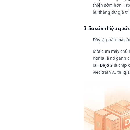
thiện sớm hơn. Tro
lại thặng dư giá t
3. So sánh hiệu quả
Đây là phần mà các
Một cụm máy chủ N
nghĩa là nó gánh c
lại,
Dojo 3
là chip 
việc train AI thị gi