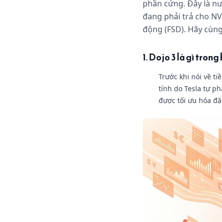
phần cứng. Đây là nư
đang phải trả cho NV
động (FSD). Hãy cùng 
1. Dojo 3 là gì trong
Trước khi nói về ti
tính do Tesla tự ph
được tối ưu hóa đặ