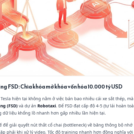
ning FSD: Chìa khóa mở khóa vốn hóa 10.000 tỷ USD
a Tesla hiện tại không nằm ở việc bán bao nhiêu cái xe sắt thép, 
ving (FSD)
và dự án
Robotaxi
. Để FSD đạt cấp độ 4-5 (tự lái hoàn to
g dữ liệu khổng lồ nhanh hơn gấp nhiều lần hiện tại.
kế để giải quyết nút thắt cổ chai (bottleneck) về băng thông bộ nh
ặp phải khi xử lý video. Tốc độ training nhanh hơn đồng nghĩa với