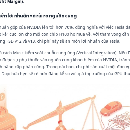
ofit Margin)
.
iên lợi nhuận và rủi ro nguồn cung
 nhuận gộp của NVIDIA lên tới hơn 70%, đồng nghĩa với việc Tesla đ
 kê" cực lớn cho mỗi con chip H100 họ mua về. Với tham vọng cần
ng FSD v12 và v13, chi phí này sẽ ăn mòn lợi nhuận của Tesla.
là cách Musk kiểm soát chuỗi cung ứng (Vertical Integration). Nếu 
m được sự phụ thuộc vào nguồn cung khan hiếm của NVIDIA, tránh 
nh nâng cấp phần cứng. Trong dài hạn, chi phí sản xuất một đơn vị
a Dojo hứa hẹn sẽ rẻ hơn đáng kể so với giá thị trường của GPU th