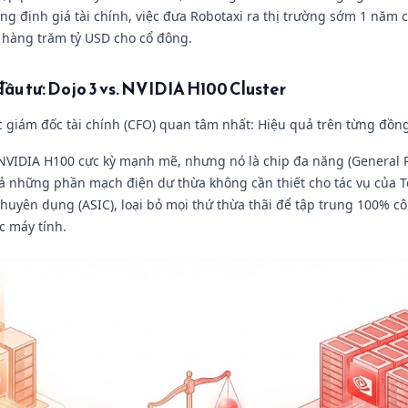
ng định giá tài chính, việc đưa Robotaxi ra thị trường sớm 1 năm
rị hàng trăm tỷ USD cho cổ đông.
 đầu tư: Dojo 3 vs. NVIDIA H100 Cluster
 giám đốc tài chính (CFO) quan tâm nhất: Hiệu quả trên từng đồng
VIDIA H100 cực kỳ mạnh mẽ, nhưng nó là chip đa năng (General P
ả những phần mạch điện dư thừa không cần thiết cho tác vụ của T
chuyên dụng (ASIC), loại bỏ mọi thứ thừa thãi để tập trung 100% c
ác máy tính.