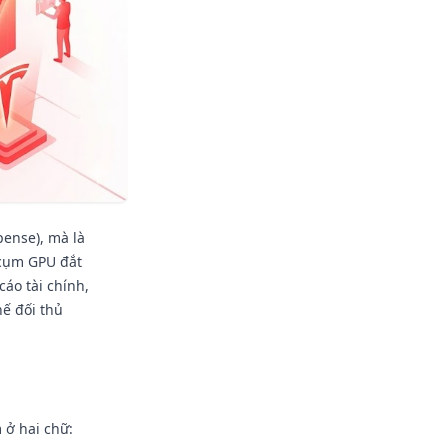
pense), mà là
 cụm GPU đắt
cáo tài chính,
hế đối thủ
 ở hai chữ: