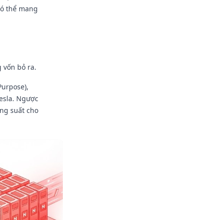
 có thể mang
 vốn bỏ ra.
urpose),
esla. Ngược
ông suất cho