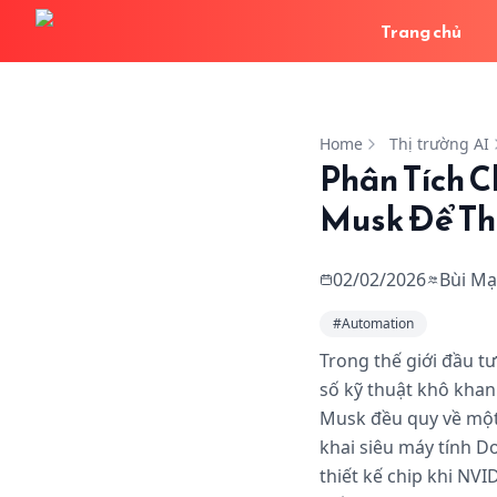
Trang chủ
Phân Tích Chiến Lược
Home
Thị trường AI
Phân Tích C
Musk Để Th
02/02/2026
Bùi Mạ
#
Automation
Trong thế giới đầu t
số kỹ thuật khô khan
Musk đều quy về một 
khai siêu máy tính Do
thiết kế chip khi NV