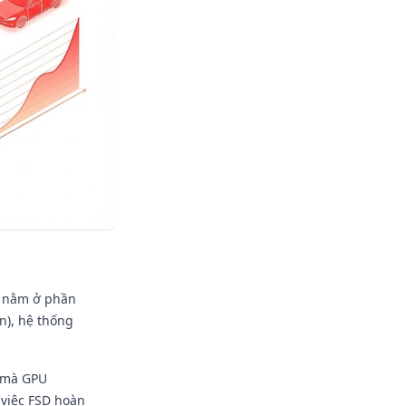
mà nằm ở phần
àn), hệ thống
ớ mà GPU
 việc FSD hoàn