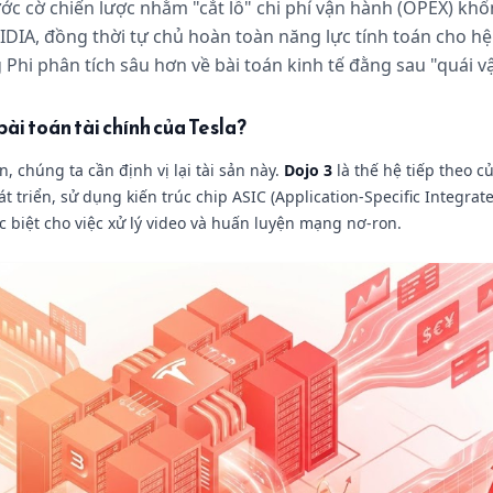
ớc cờ chiến lược nhằm "cắt lỗ" chi phí vận hành (OPEX) khổ
IDIA, đồng thời tự chủ hoàn toàn năng lực tính toán cho hệ 
Phi phân tích sâu hơn về bài toán kinh tế đằng sau "quái vậ
 bài toán tài chính của Tesla?
ền, chúng ta cần định vị lại tài sản này.
Dojo 3
là thế hệ tiếp theo c
át triển, sử dụng kiến trúc chip ASIC (Application-Specific Integrate
c biệt cho việc xử lý video và huấn luyện mạng nơ-ron.