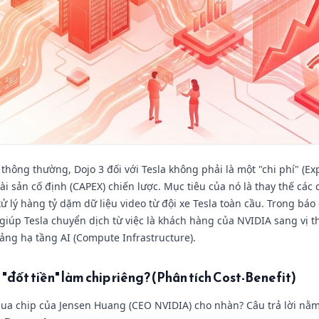
 thông thường, Dojo 3 đối với Tesla không phải là một "chi phí" (Ex
ài sản cố định (CAPEX) chiến lược. Mục tiêu của nó là thay thế các
 lý hàng tỷ dặm dữ liệu video từ đội xe Tesla toàn cầu. Trong báo 
 giúp Tesla chuyển dịch từ việc là khách hàng của NVIDIA sang vị t
ng hạ tầng AI (Compute Infrastructure).
 "đốt tiền" làm chip riêng? (Phân tích Cost-Benefit)
ua chip của Jensen Huang (CEO NVIDIA) cho nhàn? Câu trả lời nằm