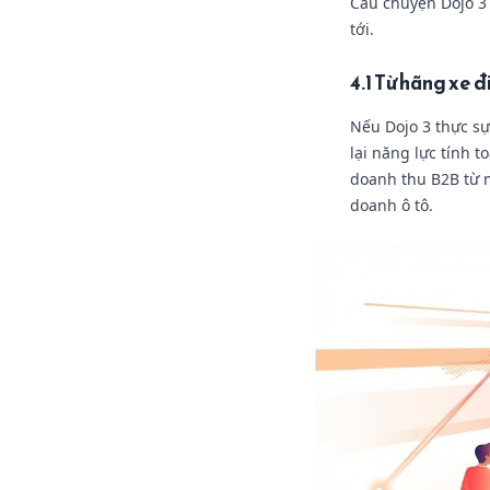
Câu chuyện Dojo 3 
tới.
4.1 Từ hãng xe 
Nếu Dojo 3 thực sự
lại năng lực tính 
doanh thu B2B từ
doanh ô tô.