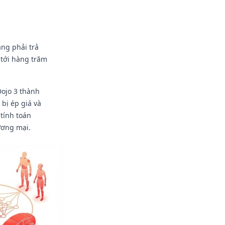
ang phải trả
 tới hàng trăm
Dojo 3 thành
bị ép giá và
 tính toán
ương mại.