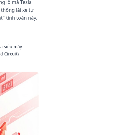
ng lồ mà Tesla
thống lái xe tự
t" tính toán này.
ủa siêu máy
d Circuit)