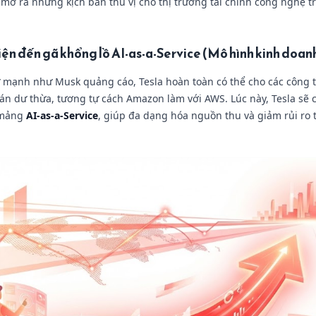
mở ra những kịch bản thú vị cho thị trường tài chính công nghệ 
điện đến gã khổng lồ AI-as-a-Service (Mô hình kinh doan
 mạnh như Musk quảng cáo, Tesla hoàn toàn có thể cho các công t
toán dư thừa, tương tự cách Amazon làm với AWS. Lúc này, Tesla sẽ
 mảng
AI-as-a-Service
, giúp đa dạng hóa nguồn thu và giảm rủi ro 