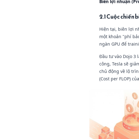
Biên lợi nhuận (Pr
2.1 Cuộc chiến b
Hiện tại, biên lợi
một khoản "phí bảo
ngàn GPU để traini
Đầu tư vào Dojo 3 
công, Tesla sẽ giả
chủ động về lộ trì
(Cost per FLOP) củ