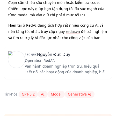
đoạn cần chiều sâu chuyên môn hoặc kiểm tra code.
Chiến lược này giúp bạn tận dụng tối đa sức mạnh của
từng model mà vẫn giữ chi phí ở mức tối ưu.
Hiện tại ở RedAI đang tích hợp rất nhiều công cụ AI và
nền tảng tốt nhất, truy cập ngay
redai.vn
để trải nghiệm
và tìm ra trợ lý AI đắc lực nhất cho công việc của bạn.
Nguyễn Đức Duy
Tác giả:
Operation RedAI.
Vận hành doanh nghiệp trơn tru, hiệu quả.
"Kết nối các hoạt động của doanh nghiệp, biến
đầu vào thành giá trị."
Content Author
RedAI
nguyenduc235679@gmail.com
Từ khóa:
GPT-5.2
AI
Model
Generative AI