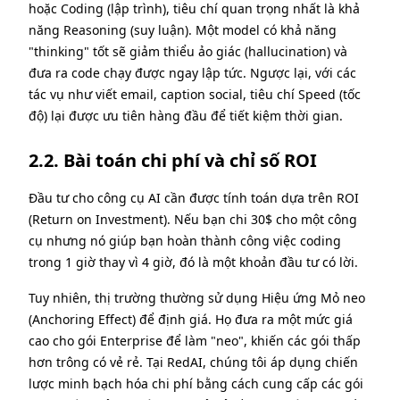
hoặc Coding (lập trình), tiêu chí quan trọng nhất là khả
năng Reasoning (suy luận). Một model có khả năng
"thinking" tốt sẽ giảm thiểu ảo giác (hallucination) và
đưa ra code chạy được ngay lập tức. Ngược lại, với các
tác vụ như viết email, caption social, tiêu chí Speed (tốc
độ) lại được ưu tiên hàng đầu để tiết kiệm thời gian.
2.2. Bài toán chi phí và chỉ số ROI
Đầu tư cho công cụ AI cần được tính toán dựa trên ROI
(Return on Investment). Nếu bạn chi 30$ cho một công
cụ nhưng nó giúp bạn hoàn thành công việc coding
trong 1 giờ thay vì 4 giờ, đó là một khoản đầu tư có lời.
Tuy nhiên, thị trường thường sử dụng Hiệu ứng Mỏ neo
(Anchoring Effect) để định giá. Họ đưa ra một mức giá
cao cho gói Enterprise để làm "neo", khiến các gói thấp
hơn trông có vẻ rẻ. Tại RedAI, chúng tôi áp dụng chiến
lược minh bạch hóa chi phí bằng cách cung cấp các gói