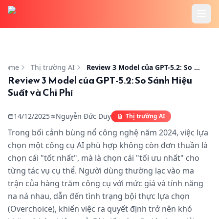
Trang chủ
Review 3 Model của GPT-5.2: So Sánh Hiệu Suất và Chi Phí
Tính Năng
Home
Thị trường AI
Review 3 Model của GPT-5.2: So Sánh Hiệu Suất và Chi Phí
Review 3 Model của GPT-5.2: So Sánh Hiệu
Suất và Chi Phí
Cookbook
14/12/2025
Nguyễn Đức Duy
Thị trường AI
Bảng Giá
Trong bối cảnh bùng nổ công nghệ năm 2024, việc lựa
chọn một công cụ AI phù hợp không còn đơn thuần là
Hướng Dẫn
chọn cái "tốt nhất", mà là chọn cái "tối ưu nhất" cho
từng tác vụ cụ thể. Người dùng thường lạc vào ma
Blog
trận của hàng trăm công cụ với mức giá và tính năng
na ná nhau, dẫn đến tình trạng bội thực lựa chọn
(Overchoice), khiến việc ra quyết định trở nên khó
Đăng Nhập