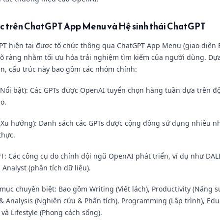
ục trên ChatGPT App Menu và Hệ sinh thái ChatGPT
PT hiện tại được tổ chức thông qua ChatGPT App Menu (giao diện 
rõ ràng nhằm tối ưu hóa trải nghiệm tìm kiếm của người dùng. Dự
iện, cấu trúc này bao gồm các nhóm chính:
(Nổi bật): Các GPTs được OpenAI tuyển chọn hàng tuần dựa trên đ
o.
(Xu hướng): Danh sách các GPTs được cộng đồng sử dụng nhiều nh
thực.
T: Các công cụ do chính đội ngũ OpenAI phát triển, ví dụ như DALL
 Analyst (phân tích dữ liệu).
ục chuyên biệt: Bao gồm Writing (Viết lách), Productivity (Năng su
& Analysis (Nghiên cứu & Phân tích), Programming (Lập trình), Edu
 và Lifestyle (Phong cách sống).