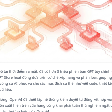
bố tại thời điểm ra mắt, đã có hơn 3 triệu phiên bản GPT tùy chỉnh
T Store hoạt động dựa trên cơ chế xếp hạng và phân loại, giúp n
công cụ AI phục vụ cho các mục đích cụ thể như viết code, thiết kế
dữ liệu.
ợng, OpenAI đã thiết lập hệ thống kiểm duyệt tự động kết hợp vớ
ốn xuất hiện trên cửa hàng công khai phải tuân thủ nghiêm ngặt 
 tắc thương hiệu của OpenAI.