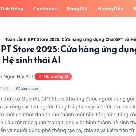
Tính Năng
Cookbook
Bảng Giá
Hướng Dẫn
B
2025: Cửa hàng ứng dụng ChatGPT và Hệ sinh thái AI
- Hình
Toàn cảnh GPT Store 2025: Cửa hàng ứng dụng ChatGPT và Hệ 
PT Store 2025: Cửa hàng ứng dụn
Hệ sinh thái AI
n Ngọc Hải Anh
Thị trường AI
T-5.2
#
Automation
h thức từ OpenAI, GPT Store (thường được người dùng gọi
khai rộng rãi đến người dùng trả phí. Đây là bước đi chiến
từ một chatbot đơn thuần thành một nền tảng nền tảng c
nh dấu cột mốc quan trọng trong việc hình thành hệ sinh th
ển và người dùng phổ thông tạo ra, chia sẻ và kiếm tiền từ c