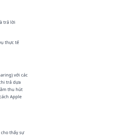
 trả lời
vụ thực tế
aring) với các
hi trả dựa
hằm thu hút
 cách Apple
 cho thấy sự