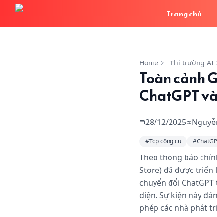
Trang chủ
Toàn cảnh GPT Store 
Home
Thị trường AI
Toàn cảnh G
ChatGPT và 
28/12/2025
Nguyễ
#
Top công cụ
#
ChatGP
Theo thông báo chín
Store) đã được triển 
chuyển đổi ChatGPT 
diện. Sự kiện này đá
phép các nhà phát tri