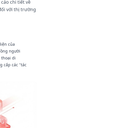
cáo chi tiết về
ối với thị trường
diện của
đồng người
 thoại di
g cấp các "tác