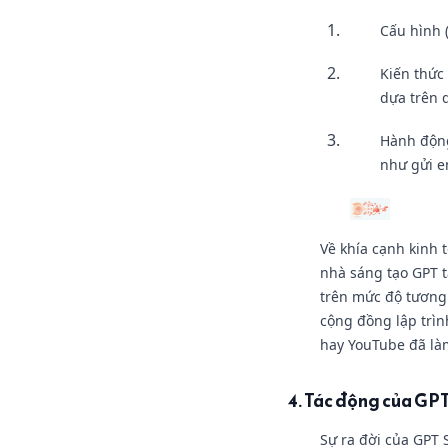
Cấu hình 
Kiến thức 
dựa trên d
Hành động 
như gửi e
Về khía cạnh kinh 
nhà sáng tạo GPT t
trên mức độ tương
cộng đồng lập trìn
hay YouTube đã làm
4. Tác động của GPT
Sự ra đời của GPT 