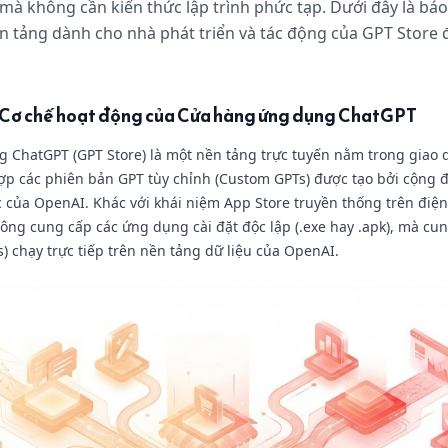
à không cần kiến thức lập trình phức tạp. Dưới đây là báo 
n tảng dành cho nhà phát triển và tác động của GPT Store đ
và Cơ chế hoạt động của Cửa hàng ứng dụng ChatGPT
 ChatGPT (GPT Store) là một nền tảng trực tuyến nằm trong giao 
ợp các phiên bản GPT tùy chỉnh (Custom GPTs) được tạo bởi cộng 
c của OpenAI. Khác với khái niệm App Store truyền thống trên điện
ông cung cấp các ứng dụng cài đặt độc lập (.exe hay .apk), mà cun
s) chạy trực tiếp trên nền tảng dữ liệu của OpenAI.