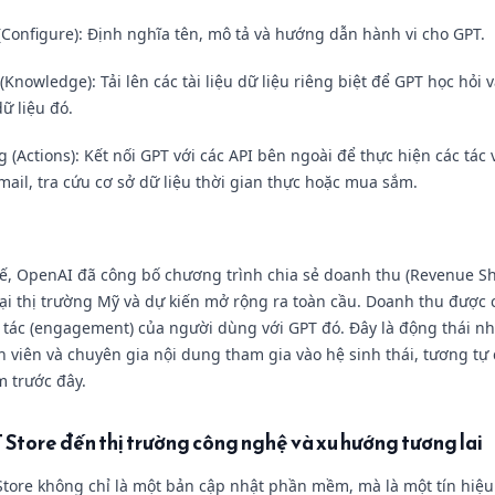
(Configure): Định nghĩa tên, mô tả và hướng dẫn hành vi cho GPT.
(Knowledge): Tải lên các tài liệu dữ liệu riêng biệt để GPT học hỏi và
ữ liệu đó.
(Actions): Kết nối GPT với các API bên ngoài để thực hiện các tác 
mail, tra cứu cơ sở dữ liệu thời gian thực hoặc mua sắm.
tế, OpenAI đã công bố chương trình chia sẻ doanh thu (Revenue Sh
ại thị trường Mỹ và dự kiến mở rộng ra toàn cầu. Doanh thu được c
 tác (engagement) của người dùng với GPT đó. Đây là động thái n
h viên và chuyên gia nội dung tham gia vào hệ sinh thái, tương tự
 trước đây.
 Store đến thị trường công nghệ và xu hướng tương lai
Store không chỉ là một bản cập nhật phần mềm, mà là một tín hiệu