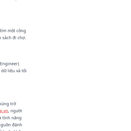
 tìm một công
 sách đi chợ.
 Engineer)
ữ liệu và tối
húng trở
ai.vn
, người
à tính năng
c nguồn đánh