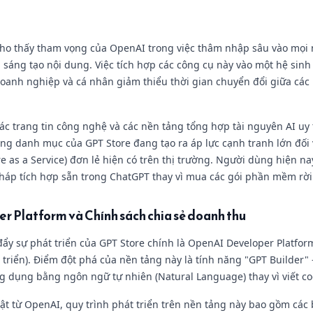
cho thấy tham vọng của OpenAI trong việc thâm nhập sâu vào mọi 
 sáng tạo nội dung. Việc tích hợp các công cụ này vào một hệ sinh
oanh nghiệp và cá nhân giảm thiểu thời gian chuyển đổi giữa cá
ác trang tin công nghệ và các nền tảng tổng hợp tài nguyên AI uy
ng danh mục của GPT Store đang tạo ra áp lực cạnh tranh lớn đối 
 as a Service) đơn lẻ hiện có trên thị trường. Người dùng hiện n
pháp tích hợp sẵn trong ChatGPT thay vì mua các gói phần mềm rời
r Platform và Chính sách chia sẻ doanh thu
c đẩy sự phát triển của GPT Store chính là OpenAI Developer Platfor
triển). Điểm đột phá của nền tảng này là tính năng "GPT Builder"
 dụng bằng ngôn ngữ tự nhiên (Natural Language) thay vì viết co
huật từ OpenAI, quy trình phát triển trên nền tảng này bao gồm các