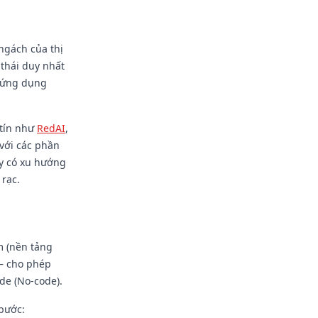
ngách của thị
 thái duy nhất
c ứng dụng
 tín như
RedAI
,
với các phần
ay có xu hướng
 rạc.
m (nền tảng
 – cho phép
de (No-code).
 bước: