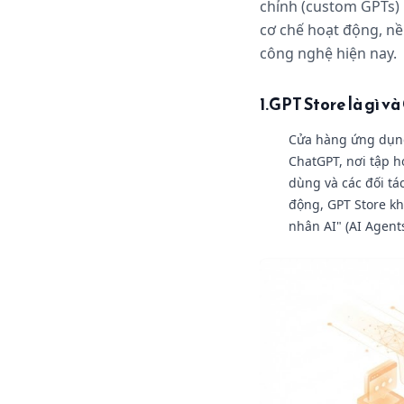
chỉnh (custom GPTs) m
cơ chế hoạt động, nề
công nghệ hiện nay.
1.GPT Store là gì 
Cửa hàng ứng dụng
ChatGPT, nơi tập h
dùng và các đối tá
động, GPT Store kh
nhân AI" (AI Agent