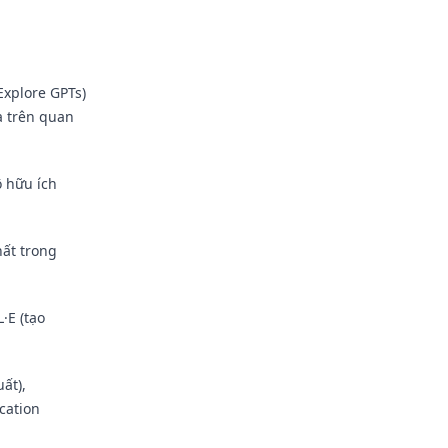
Explore GPTs)
a trên quan
ộ hữu ích
ất trong
·E (tạo
ất),
cation