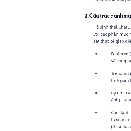
2. Cấu trúc danh m
Hệ sinh thái ChatG
với các phân mục 
sát thực tế giao d
Featured 
và sáng tạ
Trending 
thời gian 
By ChatGP
ảnh), Data
Các danh m
Research 
(Giáo dục)