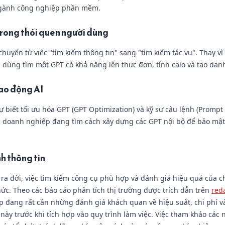
ngành công nghiệp phần mềm.
 trong thói quen người dùng
uyển từ việc "tìm kiếm thông tin" sang "tìm kiếm tác vụ". Thay vì
 dùng tìm một GPT có khả năng lên thực đơn, tính calo và tạo danh
lao động AI
 biết tối ưu hóa GPT (GPT Optimization) và kỹ sư câu lệnh (Prompt
 doanh nghiệp đang tìm cách xây dựng các GPT nội bộ để bảo mật d
nh thông tin
 ra đời, việc tìm kiếm công cụ phù hợp và đánh giá hiệu quả của c
ức. Theo các báo cáo phân tích thị trường được trích dẫn trên
red
 đang rất cần những đánh giá khách quan về hiệu suất, chi phí v
 này trước khi tích hợp vào quy trình làm việc. Việc tham khảo cá