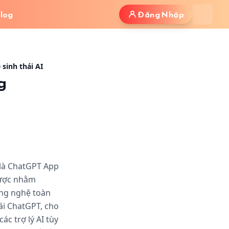
log
Đăng Nhập
 ảnh minh họa bài viết
sinh thái AI
g
 là ChatGPT App
 lược nhằm
ông nghệ toàn
ái ChatGPT, cho
ác trợ lý AI tùy