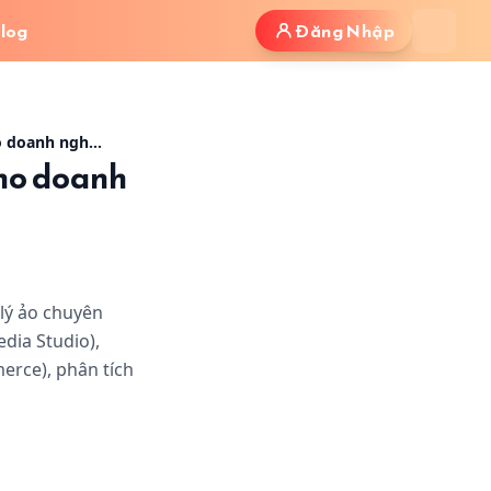
log
Đăng Nhập
nh ảnh minh họa bài viết
Module Agent — Khởi tạo & quản lý Trợ lý Ảo cho doanh nghiệp thông minh
cho doanh
 lý ảo chuyên
dia Studio),
merce), phân tích