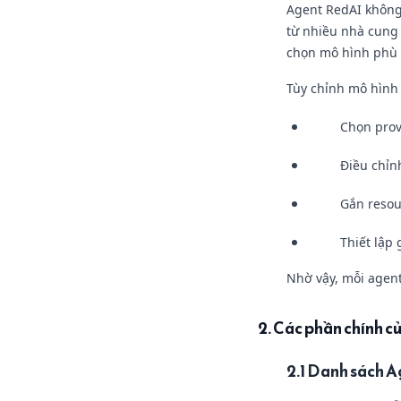
Agent RedAI không 
từ nhiều nhà cung
chọn mô hình phù h
Tùy chỉnh mô hình
Chọn prov
Điều chỉn
Gắn resou
Thiết lập 
Nhờ vậy, mỗi agent
2. Các phần chính 
2.1 Danh sách 