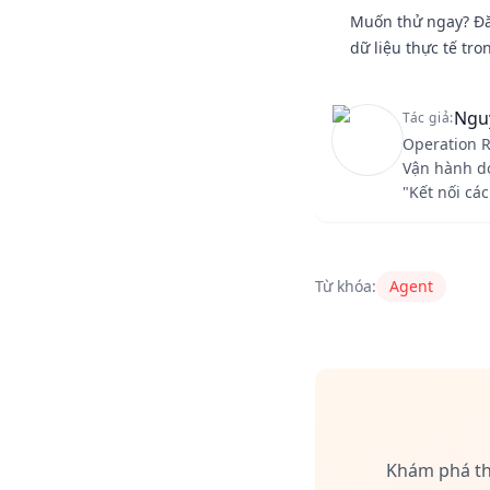
Muốn thử ngay? Đă
dữ liệu thực tế tro
Ngu
Tác giả:
Operation R
Vận hành do
"Kết nối cá
Content Author
RedA
Từ khóa:
Agent
Khám phá thê