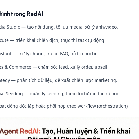
n hình trong RedAI
ia Studio — tạo nội dung, tối ưu media, xử lý ảnh/video.
ute — triển khai chiến dịch, thực thi task tự động.
stant — trợ lý chung, trả lời FAQ, hỗ trợ nội bộ.
es & Commerce — chăm sóc lead, xử lý order, upsell.
ategy — phân tích dữ liệu, đề xuất chiến lược marketing.
ial Seeding — quản lý seeding, theo dõi tương tác xã hội.
oạt động độc lập hoặc phối hợp theo workflow (orchestration).