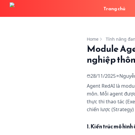
Trang chủ
Module Agent — Khởi
Home
Tính năng đan
Module Agen
nghiệp thô
28/11/2025
Nguyễ
Agent RedAI là module
môn. Mỗi agent được 
thực thi thao tác (Ex
chiến lược (Strategy)
1. Kiến trúc mô hìn