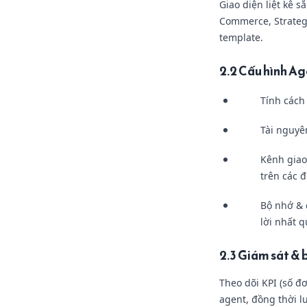
Giao diện liệt kê 
Commerce, Strategy
template.
2.2 Cấu hình Ag
Tính cách 
Tài nguyên
Kênh giao
trên các 
Bộ nhớ & c
lời nhất q
2.3 Giám sát & 
Theo dõi KPI (số đơ
agent, đồng thời l