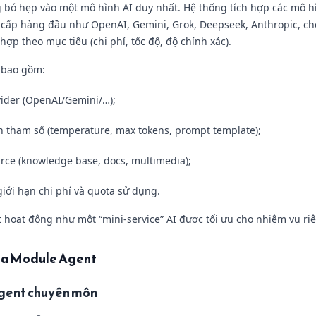
bó hẹp vào một mô hình AI duy nhất. Hệ thống tích hợp các mô hì
 cấp hàng đầu như OpenAI, Gemini, Grok, Deepseek, Anthropic, ch
ợp theo mục tiêu (chi phí, tốc độ, độ chính xác).
 bao gồm:
ider (OpenAI/Gemini/…);
h tham số (temperature, max tokens, prompt template);
rce (knowledge base, docs, multimedia);
giới hạn chi phí và quota sử dụng.
 hoạt động như một “mini-service” AI được tối ưu cho nhiệm vụ ri
của Module Agent
Agent chuyên môn