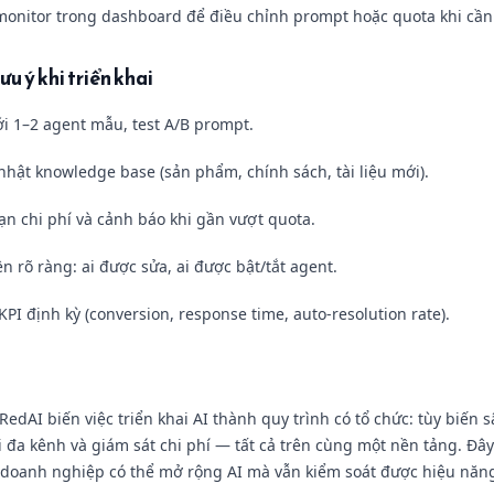
 monitor trong dashboard để điều chỉnh prompt hoặc quota khi cần
ưu ý khi triển khai
ới 1–2 agent mẫu, test A/B prompt.
nhật knowledge base (sản phẩm, chính sách, tài liệu mới).
hạn chi phí và cảnh báo khi gần vượt quota.
 rõ ràng: ai được sửa, ai được bật/tắt agent.
PI định kỳ (conversion, response time, auto-resolution rate).
edAI biến việc triển khai AI thành quy trình có tổ chức: tùy biến s
i đa kênh và giám sát chi phí — tất cả trên cùng một nền tảng. Đâ
doanh nghiệp có thể mở rộng AI mà vẫn kiểm soát được hiệu năng 