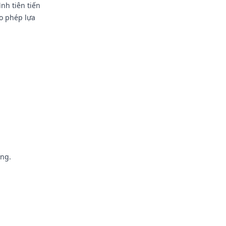
nh tiên tiến
o phép lựa
êng.