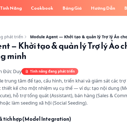
Tính Năng
Cookbook
Bảng Giá
Hướng Dẫn
B
 tạo & quản lý Trợ lý Ảo cho doanh nghiệp thông minh
- Hì
g phát triển
t — Khởi tạo & quản lý Trợ lý Ảo 
ng minh
n Đức Duy
Tính năng đang phát triển
 trung tâm để tạo, cấu hình, triển khai và giám sát các trợ
thiết kế cho một nhiệm vụ cụ thể — ví dụ: tạo nội dung (Me
ecute), hỗ trợ tổng quát (Assistant), bán hàng (Sales & Com
 hoặc làm seeding xã hội (Social Seeding).
h & tích hợp (Model Integration)