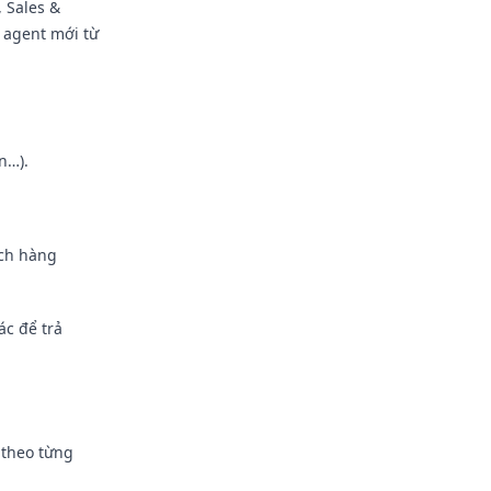
, Sales &
 agent mới từ
n…).
ách hàng
ác để trả
í theo từng