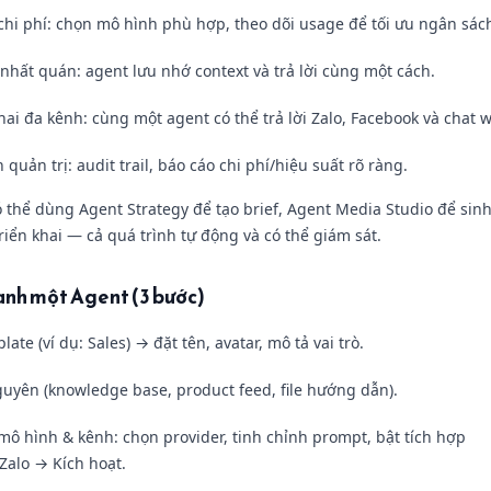
 chi phí: chọn mô hình phù hợp, theo dõi usage để tối ưu ngân sác
 nhất quán: agent lưu nhớ context và trả lời cùng một cách.
hai đa kênh: cùng một agent có thể trả lời Zalo, Facebook và chat 
quản trị: audit trail, báo cáo chi phí/hiệu suất rõ ràng.
ó thể dùng Agent Strategy để tạo brief, Agent Media Studio để sin
riển khai — cả quá trình tự động và có thể giám sát.
hanh một Agent (3 bước)
ate (ví dụ: Sales) → đặt tên, avatar, mô tả vai trò.
guyên (knowledge base, product feed, file hướng dẫn).
mô hình & kênh: chọn provider, tinh chỉnh prompt, bật tích hợp
Zalo → Kích hoạt.