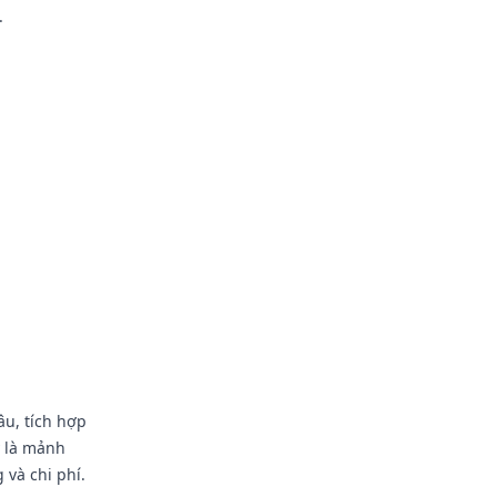
.
âu, tích hợp
y là mảnh
và chi phí.