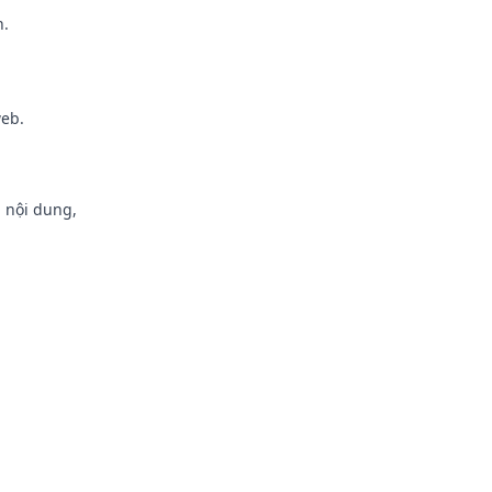
h.
web.
h nội dung,