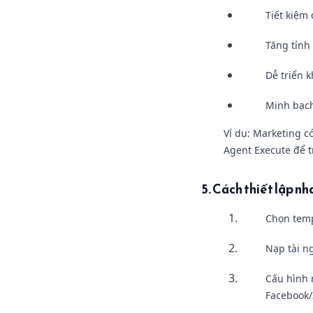
Tiết kiệm
Tăng tính
Dễ triển k
Minh bạch 
Ví dụ: Marketing c
Agent Execute để t
5. Cách thiết lập n
Chọn templ
Nạp tài n
Cấu hình 
Facebook/